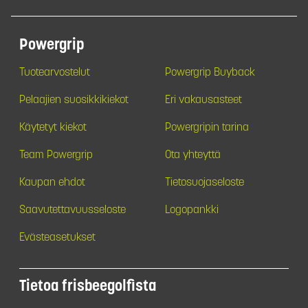
Powergrip
Tuotearvostelut
Powergrip Buyback
Pelaajien suosikkikiekot
Eri vakausasteet
Käytetyt kiekot
Powergripin tarina
Team Powergrip
Ota yhteyttä
Kaupan ehdot
Tietosuojaseloste
Saavutettavuusseloste
Logopankki
Evästeasetukset
Tietoa frisbeegolfista