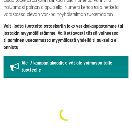
Lisää tuote ostoskoriin klikkaamalla numeroa väririvillä
haluamasi painon alapuolella. Numero kertoo tällä hetkellä
varastossa olevan väri-painoyhdistelmän tuotemäärän.
Voit lisätä tuotteita ostoskoriin joko verkkokaupastamme tai
jostakin myymälöistämme. Valitettavasti tässä vaiheessa
tilaaminen useammasta myymälästä yhdellä tilauksella ei
onnistu
Ale- / kampanjakoodit eivät ole voimassa tälle
tuotteelle