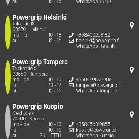
su
12 - 16
WhatsApp Turku
Powergrip Helsinki
Takkatie 18
00370
Helsinki
ma - la
10 - 18
+358400268182
su
12 - 16
helsinki@powergrip.fi
WhatsApp Helsinki
Powergrip Tampere
Teiskontie 61
33560
Tampere
ma - pe
10 - 19
+358449898986
la
10 - 17
tampere@powergrip.fi
su
12 - 16
WhatsApp Tampere
Powergrip Kuopio
Kiekkotie 4
70200
Kuopio
ma - pe
10 - 18
+358456019055
la
10 - 16
kuopio@powergrip.fi
su
SULJETTU
WhatsApp Kuopio