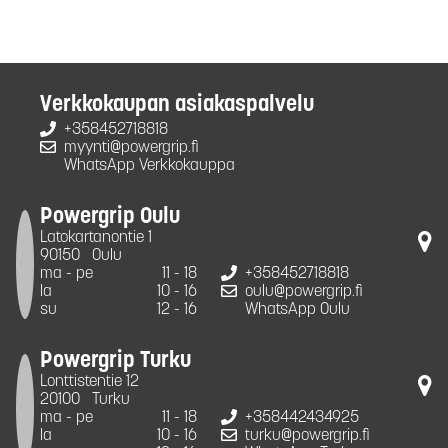
Verkkokaupan asiakaspalvelu
+358452718818
myynti@powergrip.fi
WhatsApp Verkkokauppa
Powergrip Oulu
Latokartanontie 1
90150
Oulu
ma - pe
11 - 18
+358452718818
la
10 - 16
oulu@powergrip.fi
su
12 - 16
WhatsApp Oulu
Powergrip Turku
Lonttistentie 12
20100
Turku
ma - pe
11 - 18
+358442434925
la
10 - 16
turku@powergrip.fi