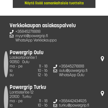
Näytä lisää samankaltaisia tuotteita
Verkkokaupan asiakaspalvelu
+358452718818
myynti@powergrip.fi
WhatsApp Verkkokauppa
Powergrip Oulu
Latokartanontie 1
90150
Oulu
ma - pe
11 - 18
+358452718818
la
10 - 16
oulu@powergrip.fi
su
12 - 16
WhatsApp Oulu
Powergrip Turku
Lonttistentie 12
20100
Turku
ma - pe
11 - 18
+358442434925
la
10 - 16
turku@powergrip.fi