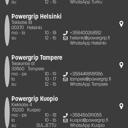
su
12 - 16
WhatsApp Turku
Powergrip Helsinki
Takkatie 18
00370
Helsinki
ma - la
10 - 18
+358400268182
su
12 - 16
helsinki@powergrip.fi
WhatsApp Helsinki
Powergrip Tampere
Teiskontie 61
33560
Tampere
ma - pe
10 - 19
+358449898986
la
10 - 17
tampere@powergrip.fi
su
12 - 16
WhatsApp Tampere
Powergrip Kuopio
Kiekkotie 4
70200
Kuopio
ma - pe
10 - 18
+358456019055
la
10 - 16
kuopio@powergrip.fi
su
SULJETTU
WhatsApp Kuopio