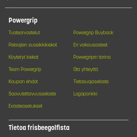
Powergrip
Tuotearvostelut
Powergrip Buyback
Pelaajien suosikkikiekot
Eri vakausasteet
Käytetyt kiekot
Powergripin tarina
Team Powergrip
Ota yhteyttä
Kaupan ehdot
Tietosuojaseloste
Saavutettavuusseloste
Logopankki
Evästeasetukset
Tietoa frisbeegolfista