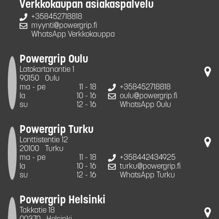
Verkkokaupan asiakaspalvelu
+358452718818
myynti@powergrip.fi
WhatsApp Verkkokauppa
Powergrip Oulu
Latokartanontie 1
90150
Oulu
ma - pe
11 - 18
+358452718818
la
10 - 16
oulu@powergrip.fi
su
12 - 16
WhatsApp Oulu
Powergrip Turku
Lonttistentie 12
20100
Turku
ma - pe
11 - 18
+358442434925
la
10 - 16
turku@powergrip.fi
su
12 - 16
WhatsApp Turku
Powergrip Helsinki
Takkatie 18