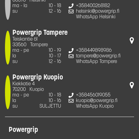
00370
Helsinki
ma - la
10 - 18
+358400268182
su
12 - 16
helsinki@powergrip.fi
WhatsApp Helsinki
Powergrip Tampere
Teiskontie 61
33560
Tampere
ma - pe
10 - 19
+358449898986
la
10 - 17
tampere@powergrip.fi
su
12 - 16
WhatsApp Tampere
Powergrip Kuopio
Kiekkotie 4
70200
Kuopio
ma - pe
10 - 18
+358456019055
la
10 - 16
kuopio@powergrip.fi
su
SULJETTU
WhatsApp Kuopio
Powergrip