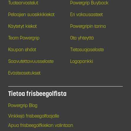
Tuotearvostelut
Powergrip Buyback
Pelaajien suosikkikiekot
Eri vakausasteet
Käytetyt kiekot
Powergripin tarina
Team Powergrip
Ota yhteyttä
Kaupan ehdot
Tietosuojaseloste
Saavutettavuusseloste
Logopankki
Evästeasetukset
Tietoa frisbeegolfista
Powergrip Blog
Vinkkejä frisbeegolfaajalle
Apua frisbeegolfkiekon valintaan