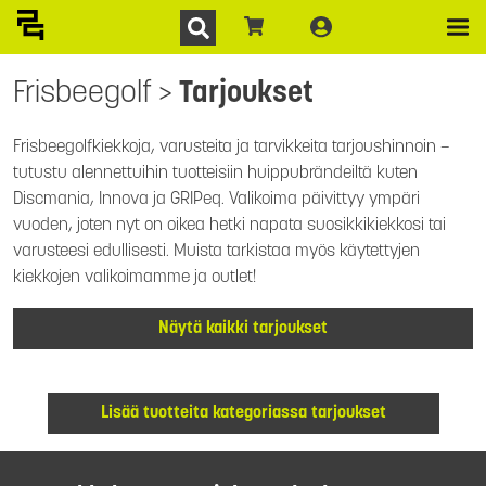
Frisbeegolf
>
Tarjoukset
Frisbeegolfkiekkoja, varusteita ja tarvikkeita tarjoushinnoin –
tutustu alennettuihin tuotteisiin huippubrändeiltä kuten
Discmania, Innova ja GRIPeq. Valikoima päivittyy ympäri
vuoden, joten nyt on oikea hetki napata suosikkikiekkosi tai
varusteesi edullisesti. Muista tarkistaa myös käytettyjen
kiekkojen valikoimamme ja outlet!
Näytä kaikki tarjoukset
Lisää tuotteita kategoriassa tarjoukset