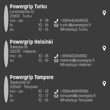
Powergrip Turku
Lonttistentie 12
20100
Turku
ma - pe
11 - 18
+358442434925
la
10 - 16
turku@powergrip.fi
su
12 - 16
WhatsApp Turku
Powergrip Helsinki
Takkatie 18
00370
Helsinki
ma - la
10 - 18
+358400268182
su
12 - 16
helsinki@powergrip.fi
WhatsApp Helsinki
Powergrip Tampere
Teiskontie 61
33560
Tampere
ma - pe
10 - 19
+358449898986
la
10 - 17
tampere@powergrip.fi
su
12 - 16
WhatsApp Tampere