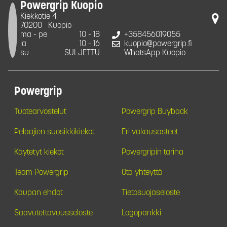
Powergrip Kuopio
Kiekkotie 4
70200
Kuopio
ma - pe
10 - 18
+358456019055
la
10 - 16
kuopio@powergrip.fi
su
SULJETTU
WhatsApp Kuopio
Powergrip
Tuotearvostelut
Powergrip Buyback
Pelaajien suosikkikiekot
Eri vakausasteet
Käytetyt kiekot
Powergripin tarina
Team Powergrip
Ota yhteyttä
Kaupan ehdot
Tietosuojaseloste
Saavutettavuusseloste
Logopankki