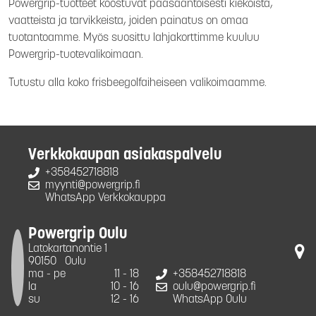
Powergrip-tuotteet koostuvat pääsääntöisesti kiekoista,
vaatteista ja tarvikkeista, joiden painatus on omaa
tuotantoamme. Myös suosittu lahjakorttimme kuuluu
Powergrip-tuotevalikoimaan.
Tutustu alla koko frisbeegolfaiheiseen valikoimaamme.
Verkkokaupan asiakaspalvelu
+358452718818
myynti@powergrip.fi
WhatsApp Verkkokauppa
Powergrip Oulu
Latokartanontie 1
90150
Oulu
ma - pe
11 - 18
+358452718818
la
10 - 16
oulu@powergrip.fi
su
12 - 16
WhatsApp Oulu