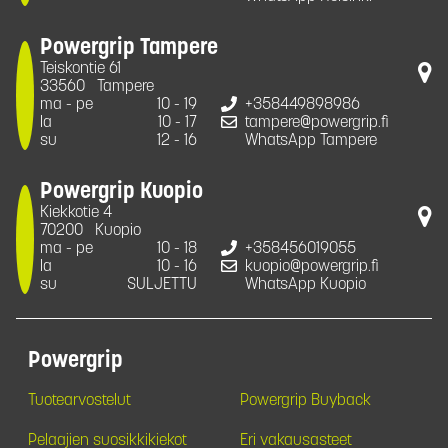
Powergrip Tampere
Teiskontie 61
33560
Tampere
ma - pe
10 - 19
+358449898986
la
10 - 17
tampere@powergrip.fi
su
12 - 16
WhatsApp Tampere
Powergrip Kuopio
Kiekkotie 4
70200
Kuopio
ma - pe
10 - 18
+358456019055
la
10 - 16
kuopio@powergrip.fi
su
SULJETTU
WhatsApp Kuopio
Powergrip
Tuotearvostelut
Powergrip Buyback
Pelaajien suosikkikiekot
Eri vakausasteet