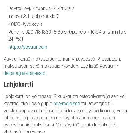
Paytrail oyj, Y-tunnus: 2122839-7
Innova 2, Lutakonaukio 7
40100 Jyväskylä
Puhelin: 020 718 1830 (8,35 snt/puhelu + 16,69 snt/min (alv
24 %))
https://paytrail.com
Paytrail kerää maksutapahtuman yhteydessä IP-osoitteen,
maksutavan sekä maksuajankohdan. Lue lisää Paytrailin
tietosuojaselosteesta
.
Lahjakortti
Lahjakortti on voimassa 12 kuukautta ostopäivästä ja sen voi
käyttää joko Powergripin
myymälöissä
tai Powergrip.fi-
verkkokaupassa. Lahjakorttia ei tarvitse käyttää kerralla, vaan
lahjakortille jäävä summa on käytettävissä seuraavissa
ostoksissasi/tilauksissasi. Voit käyttää useita lahjakortteja
yhdessä tilauksessa.