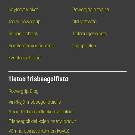
Käytetyt kiekot
Powergripin tarina
Team Powergrip
Ota yhteyttä
Kaupan ehdot
Tietosuojaseloste
Saavutettavuusseloste
Logopankki
Evästeasetukset
Tietoa frisbeegolfista
Powergrip Blog
Vinkkejä frisbeegolfaajalle
Apua frisbeegolfkiekon valintaan
Frisbeegolfkiekkojen muovilaadut
Väri- ja painovalitsimen käyttö