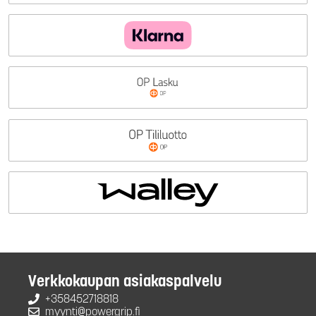
Verkkokaupan asiakaspalvelu
+358452718818
myynti@powergrip.fi