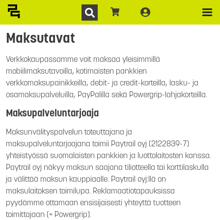
Maksutavat
Verkkokaupassamme voit maksaa yleisimmillä
mobiilimaksutavoilla, kotimaisten pankkien
verkkomaksupainikkeilla, debit- ja credit-korteilla, lasku- ja
osamaksupalveluilla, PayPalilla sekä Powergrip-lahjakorteilla.
Maksupalveluntarjoaja
Maksunvälityspalvelun toteuttajana ja
maksupalveluntarjoajana toimii Paytrail oyj (2122839-7)
yhteistyössä suomalaisten pankkien ja luottolaitosten kanssa.
Paytrail oyj näkyy maksun saajana tiliotteella tai korttilaskulla
ja välittää maksun kauppiaalle. Paytrail oyj:llä on
maksulaitoksen toimilupa. Reklamaatiotapauksissa
pyydämme ottamaan ensisijaisesti yhteyttä tuotteen
toimittajaan (= Powergrip).