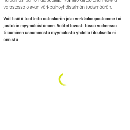
haluamasi painon alapuolella. Numero kertoo tällä hetkellä
varastossa olevan väri-painoyhdistelmän tuotemäärän.
Voit lisätä tuotteita ostoskoriin joko verkkokaupastamme tai
jostakin myymälöistämme. Valitettavasti tässä vaiheessa
tilaaminen useammasta myymälästä yhdellä tilauksella ei
onnistu