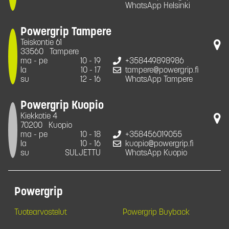
WhatsApp Helsinki
Powergrip Tampere
Teiskontie 61
33560
Tampere
ma - pe
10 - 19
+358449898986
la
10 - 17
tampere@powergrip.fi
su
12 - 16
WhatsApp Tampere
Powergrip Kuopio
Kiekkotie 4
70200
Kuopio
ma - pe
10 - 18
+358456019055
la
10 - 16
kuopio@powergrip.fi
su
SULJETTU
WhatsApp Kuopio
Powergrip
Tuotearvostelut
Powergrip Buyback