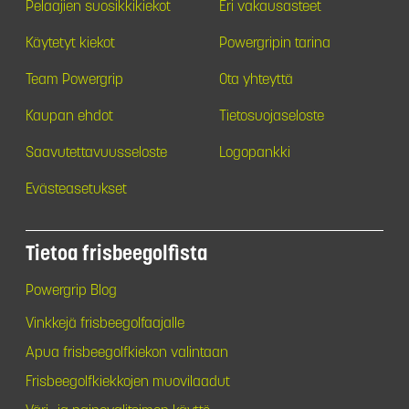
Pelaajien suosikkikiekot
Eri vakausasteet
Käytetyt kiekot
Powergripin tarina
Team Powergrip
Ota yhteyttä
Kaupan ehdot
Tietosuojaseloste
Saavutettavuusseloste
Logopankki
Evästeasetukset
Tietoa frisbeegolfista
Powergrip Blog
Vinkkejä frisbeegolfaajalle
Apua frisbeegolfkiekon valintaan
Frisbeegolfkiekkojen muovilaadut