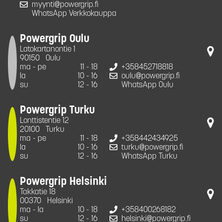
myynti@powergrip.fi
WhatsApp Verkkokauppa
Powergrip Oulu
Latokartanontie 1
90150
Oulu
ma - pe
11 - 18
+358452718818
la
10 - 16
oulu@powergrip.fi
su
12 - 16
WhatsApp Oulu
Powergrip Turku
Lonttistentie 12
20100
Turku
ma - pe
11 - 18
+358442434925
la
10 - 16
turku@powergrip.fi
su
12 - 16
WhatsApp Turku
Powergrip Helsinki
Takkatie 18
00370
Helsinki
ma - la
10 - 18
+358400268182
su
12 - 16
helsinki@powergrip.fi