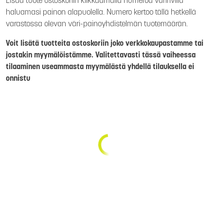
Lisää tuote ostoskoriin klikkaamalla numeroa väririvillä
haluamasi painon alapuolella. Numero kertoo tällä hetkellä
varastossa olevan väri-painoyhdistelmän tuotemäärän.
Voit lisätä tuotteita ostoskoriin joko verkkokaupastamme tai
jostakin myymälöistämme. Valitettavasti tässä vaiheessa
tilaaminen useammasta myymälästä yhdellä tilauksella ei
onnistu