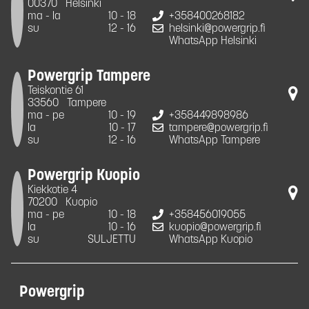
00370
Helsinki
ma - la
10 - 18
+358400268182
su
12 - 16
helsinki@powergrip.fi
WhatsApp Helsinki
Powergrip Tampere
Teiskontie 61
33560
Tampere
ma - pe
10 - 19
+358449898986
la
10 - 17
tampere@powergrip.fi
su
12 - 16
WhatsApp Tampere
Powergrip Kuopio
Kiekkotie 4
70200
Kuopio
ma - pe
10 - 18
+358456019055
la
10 - 16
kuopio@powergrip.fi
su
SULJETTU
WhatsApp Kuopio
Powergrip