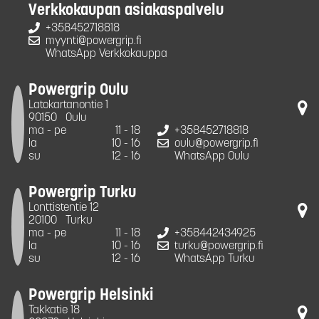
Verkkokaupan asiakaspalvelu
+358452718818
myynti@powergrip.fi
WhatsApp Verkkokauppa
Powergrip Oulu
Latokartanontie 1
90150
Oulu
ma - pe
11 - 18
+358452718818
la
10 - 16
oulu@powergrip.fi
su
12 - 16
WhatsApp Oulu
Powergrip Turku
Lonttistentie 12
20100
Turku
ma - pe
11 - 18
+358442434925
la
10 - 16
turku@powergrip.fi
su
12 - 16
WhatsApp Turku
Powergrip Helsinki
Takkatie 18