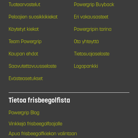
Tuotearvostelut
Powergrip Buyback
Pelaajien suosikkikiekot
Eri vakausasteet
Käytetyt kiekot
Powergripin tarina
Team Powergrip
Ota yhteyttä
Kaupan ehdot
Tietosuojaseloste
Saavutettavuusseloste
Logopankki
Evästeasetukset
Tietoa frisbeegolfista
Powergrip Blog
Vinkkejä frisbeegolfaajalle
Apua frisbeegolfkiekon valintaan