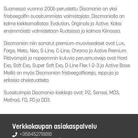
Suomessa vuonna 2006 perustettu Discmania on yksi
frisbeegolfin suosituimmista valmistajista. Discmanialla on
kolme kiekkomallistoa: Evolution, Originals ja Active. Kaksi
ensimmäistä valmistetaan Ruotsissa ja kolmas Kiinassa.
Discmanian niin sanotut premium-muoviseokset ovat Lux,
Forge, Meta, Neo, S-Line, C-Line, Chroma ja Active Premium.
Pitävämpiä ja nopeammin kuluvia perusmuoveja ovat Hard
Exo, Soft Exo, Super Soft Exo, D-Line Flex 1-2-3 ja Active Base.
Meillä on myös Discmanian frisbeegolfkoreja, reppuja ja
erilaisia oheistuotteita.
Suosituimpia Discmania-kiekkoja ovat: P2, Sensei, MD3,
Method, FD, PD ja DD3.
Verkkokaupan asiakaspalvelu
+358452718818