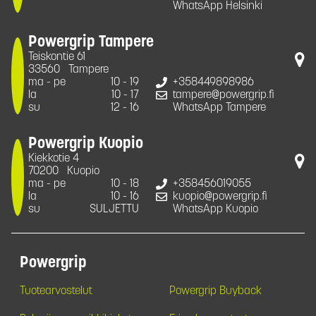
WhatsApp Helsinki
Powergrip Tampere
Teiskontie 61
33560
Tampere
ma - pe
10 - 19
+358449898986
la
10 - 17
tampere@powergrip.fi
su
12 - 16
WhatsApp Tampere
Powergrip Kuopio
Kiekkotie 4
70200
Kuopio
ma - pe
10 - 18
+358456019055
la
10 - 16
kuopio@powergrip.fi
su
SULJETTU
WhatsApp Kuopio
Powergrip
Tuotearvostelut
Powergrip Buyback