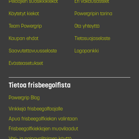
Pelaajien suosikkikiekot
Eri vakausasteet
Käytetyt kiekot
Powergripin tarina
Team Powergrip
Ota yhteyttä
Kaupan ehdot
Tietosuojaseloste
Saavutettavuusseloste
Logopankki
Evästeasetukset
Tietoa frisbeegolfista
Powergrip Blog
Vinkkejä frisbeegolfaajalle
Apua frisbeegolfkiekon valintaan
Frisbeegolfkiekkojen muovilaadut