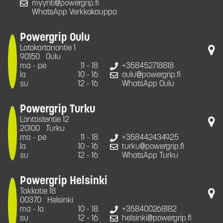
myynti@powergrip.fi
WhatsApp Verkkokauppa
Powergrip Oulu
Latokartanontie 1
90150
Oulu
ma - pe
11 - 18
+358452718818
la
10 - 16
oulu@powergrip.fi
su
12 - 16
WhatsApp Oulu
Powergrip Turku
Lonttistentie 12
20100
Turku
ma - pe
11 - 18
+358442434925
la
10 - 16
turku@powergrip.fi
su
12 - 16
WhatsApp Turku
Powergrip Helsinki
Takkatie 18
00370
Helsinki
ma - la
10 - 18
+358400268182
su
12 - 16
helsinki@powergrip.fi