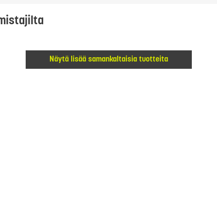
mistajilta
Näytä lisää samankaltaisia tuotteita