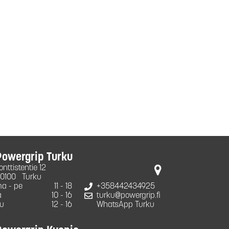
Powergrip Turku
onttistentie 12
0100
Turku
a - pe
11 - 18
+358442434925
a
10 - 16
turku@powergrip.fi
u
12 - 16
WhatsApp Turku