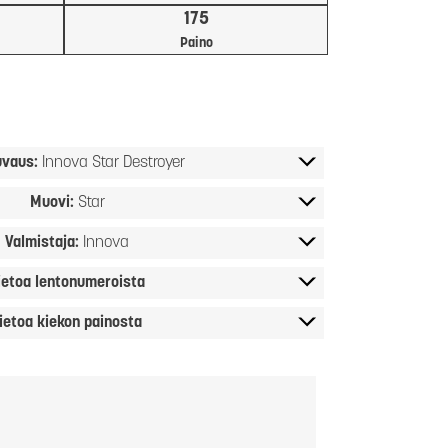
175
Paino
uvaus:
Innova Star Destroyer
Muovi:
Star
Valmistaja:
Innova
ietoa lentonumeroista
ietoa kiekon painosta