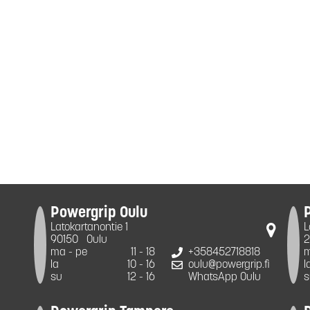
Powergrip Oulu
Latokartanontie 1
L
90150
Oulu
2
ma - pe
11 - 18
+358452718818
m
la
10 - 16
oulu@powergrip.fi
l
su
12 - 16
WhatsApp Oulu
s