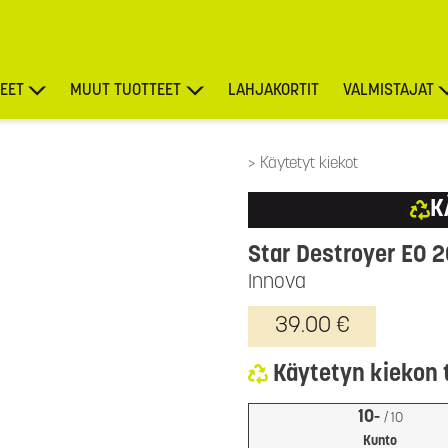
EET
MUUT TUOTTEET
LAHJAKORTIT
VALMISTAJAT
TARJOUKSET
Käytetyt kiekot
K
Star Destroyer EO 
Innova
39.00 €
Käytetyn kiekon 
10-
/ 10
Kunto