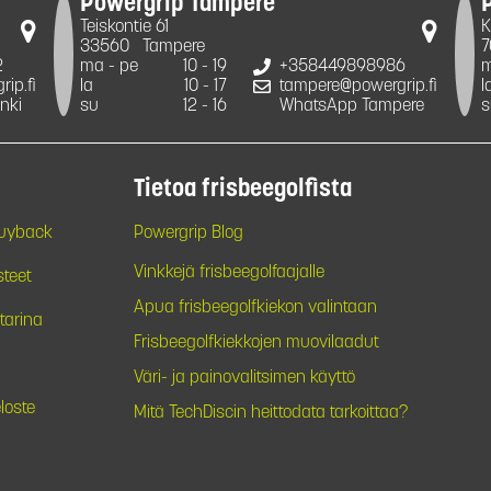
Powergrip Tampere
Teiskontie 61
K
33560
Tampere
7
2
ma - pe
10 - 19
+358449898986
m
ip.fi
la
10 - 17
tampere@powergrip.fi
l
nki
su
12 - 16
WhatsApp Tampere
s
Tietoa frisbeegolfista
Buyback
Powergrip Blog
Vinkkejä frisbeegolfaajalle
steet
Apua frisbeegolfkiekon valintaan
tarina
Frisbeegolfkiekkojen muovilaadut
Väri- ja painovalitsimen käyttö
loste
Mitä TechDiscin heittodata tarkoittaa?