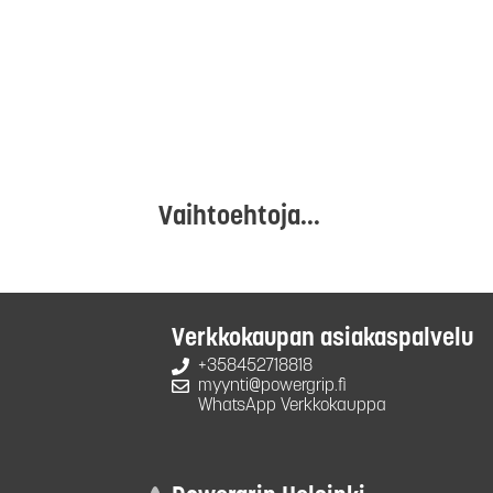
Vaihtoehtoja...
Verkkokaupan asiakaspalvelu
+358452718818
myynti@powergrip.fi
WhatsApp Verkkokauppa