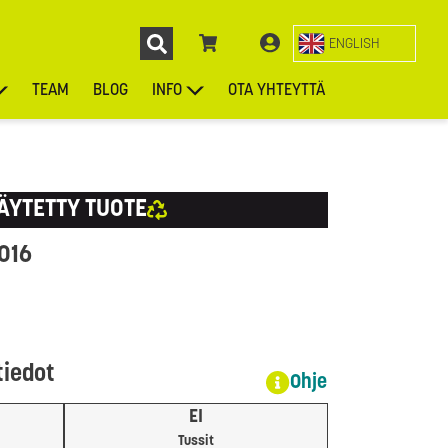
ENGLISH
TEAM
BLOG
INFO
OTA YHTEYTTÄ
ENGL
KIEKOT
LAUKUT
ASUSTEET
MUUT TUOTTEET
ÄYTETTY TUOTE
2016
tiedot
Ohje
EI
Tussit