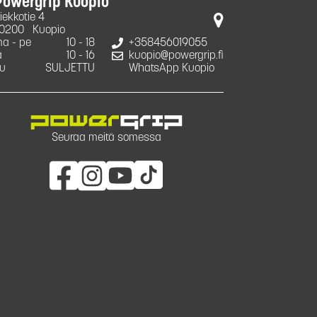
Powergrip Kuopio
iekkotie 4
0200
Kuopio
a - pe
10 - 18
+358456019055
a
10 - 16
kuopio@powergrip.fi
u
SULJETTU
WhatsApp Kuopio
Seuraa meitä somessa