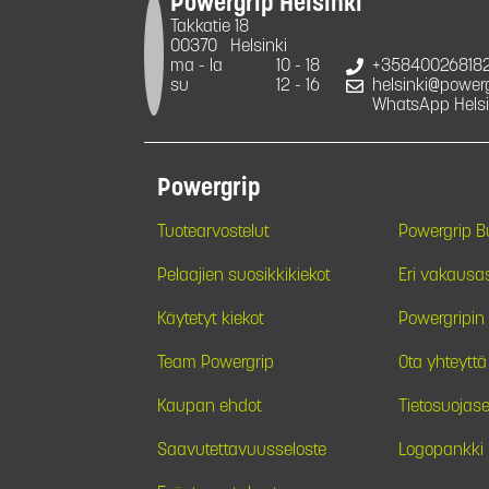
Powergrip Helsinki
Takkatie 18
00370
Helsinki
ma - la
10 - 18
+35840026818
su
12 - 16
helsinki@powergr
WhatsApp Helsi
Powergrip
Tuotearvostelut
Powergrip 
Pelaajien suosikkikiekot
Eri vakausa
Käytetyt kiekot
Powergripin 
Team Powergrip
Ota yhteyttä
Kaupan ehdot
Tietosuojase
Saavutettavuusseloste
Logopankki