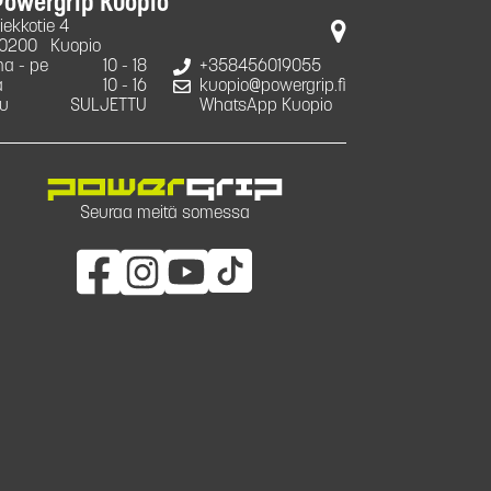
Powergrip Kuopio
iekkotie 4
0200
Kuopio
a - pe
10 - 18
+358456019055
a
10 - 16
kuopio@powergrip.fi
u
SULJETTU
WhatsApp Kuopio
Seuraa meitä somessa