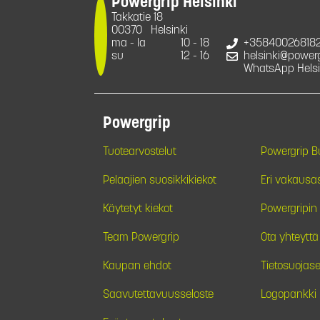
Powergrip Helsinki
Takkatie 18
00370
Helsinki
ma - la
10 - 18
+35840026818
su
12 - 16
helsinki@powergr
WhatsApp Helsi
Powergrip
Tuotearvostelut
Powergrip 
Pelaajien suosikkikiekot
Eri vakausa
Käytetyt kiekot
Powergripin 
Team Powergrip
Ota yhteyttä
Kaupan ehdot
Tietosuojase
Saavutettavuusseloste
Logopankki