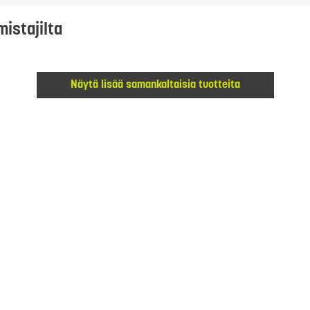
mistajilta
Näytä lisää samankaltaisia tuotteita