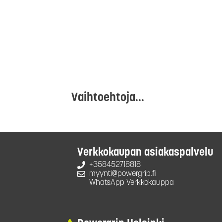
Vaihtoehtoja...
Verkkokaupan asiakaspalvelu
+358452718818
myynti@powergrip.fi
WhatsApp Verkkokauppa