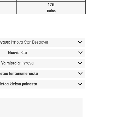
175
Paino
uvaus:
Innova Star Destroyer
Muovi:
Star
Valmistaja:
Innova
ietoa lentonumeroista
ietoa kiekon painosta