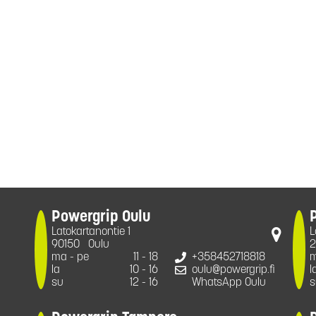
Powergrip Oulu
Latokartanontie 1
L
90150
Oulu
2
ma - pe
11 - 18
+358452718818
m
la
10 - 16
oulu@powergrip.fi
l
su
12 - 16
WhatsApp Oulu
s