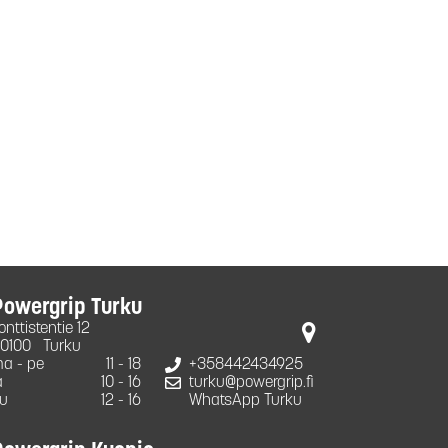
Powergrip Turku
onttistentie 12
0100
Turku
a - pe
11 - 18
+358442434925
a
10 - 16
turku@powergrip.fi
u
12 - 16
WhatsApp Turku