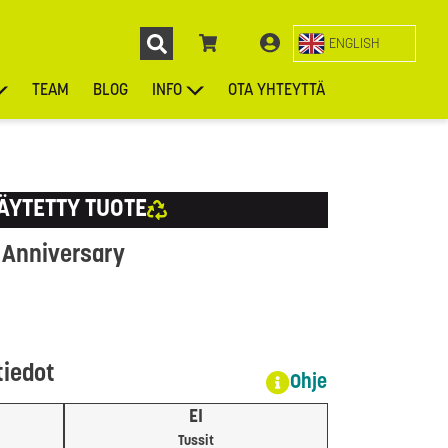
ENGLISH
TEAM
BLOG
INFO
OTA YHTEYTTÄ
ENGL
KIEKOT
LAUKUT
ASUSTEET
MUUT TUOTTEET
ÄYTETTY TUOTE
 Anniversary
tiedot
Ohje
EI
Tussit