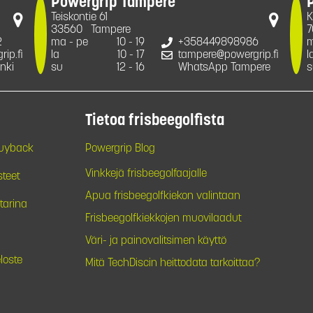
Powergrip Tampere
Teiskontie 61
K
33560
Tampere
7
2
ma - pe
10 - 19
+358449898986
m
ip.fi
la
10 - 17
tampere@powergrip.fi
l
nki
su
12 - 16
WhatsApp Tampere
s
Tietoa frisbeegolfista
Buyback
Powergrip Blog
Vinkkejä frisbeegolfaajalle
steet
Apua frisbeegolfkiekon valintaan
tarina
Frisbeegolfkiekkojen muovilaadut
Väri- ja painovalitsimen käyttö
loste
Mitä TechDiscin heittodata tarkoittaa?