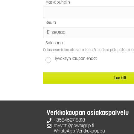
Matkapuhelin
Seura
Salasana
Salasanan tulee olla vähintään 8 merkkiä pitkä, eikä siinä 
Hyväksyn
kaupan ehdot
Luo tili
Verkkokaupan asiakaspalvelu
+358452718818
myynti@powergrip.fi
WhatsApp Verkkokauppa