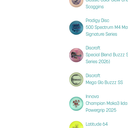
Classic Color Glow 
Scoggins
Prodigy Disc
500 Spectrum M4 Ma
Signature Series
Discraft
Special Blend Buzzz S
Series 2026)
Discraft
Mega Glo Buzzz SS
Innova
Champion Mako3 Iida
Powergrip 2025
Latitude 64