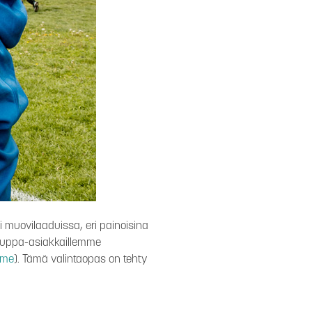
ri muovilaaduissa, eri painoisina
kauppa-asiakkaillemme
mme
). Tämä valintaopas on tehty