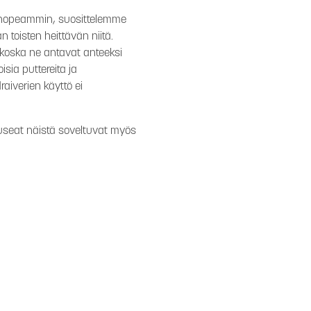
ia nopeammin, suosittelemme
toisten heittävän niitä.
a, koska ne antavat anteeksi
oisia puttereita ja
aiverien käyttö ei
ä useat näistä soveltuvat myös