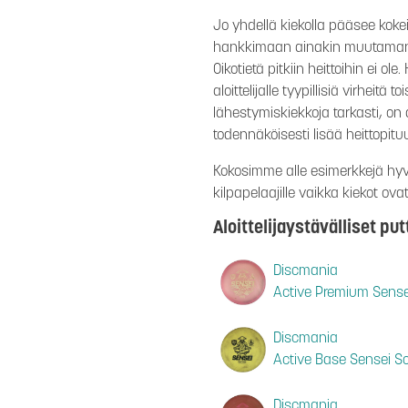
Jo yhdellä kiekolla pääsee koke
hankkimaan ainakin muutaman sa
Oikotietä pitkiin heittoihin ei o
aloittelijalle tyypillisiä virheitä
lähestymiskiekkoja tarkasti, on 
todennäköisesti lisää heittopituu
Kokosimme alle esimerkkejä hyvi
kilpapelaajille vaikka kiekot ovat 
Aloittelijaystävälliset put
Discmania
Active Premium Sense
Discmania
Active Base Sensei So
Discmania