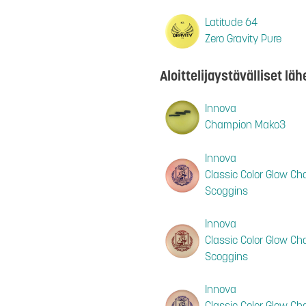
Latitude 64
Zero Gravity Pure
Aloittelijaystävälliset lä
Innova
Champion Mako3
Innova
Classic Color Glow 
Scoggins
Innova
Classic Color Glow 
Scoggins
Innova