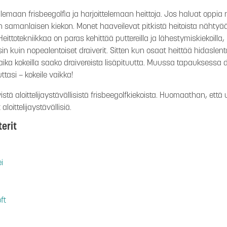
ilemaan frisbeegolfia ja harjoittelemaan heittoja. Jos haluat opp
manlaisen kiekon. Monet haaveilevat pitkistä heitoista nähtyään 
le. Heittotekniikkaa on paras kehittää puttereilla ja lähestymiskiekoill
 toisin kuin nopealentoiset draiverit. Sitten kun osaat heittää hidaslent
aika kokeilla saako draivereista lisäpituutta. Muussa tapauksessa dr
ttasi – kokeile vaikka!
stä aloittelijaystävällisistä frisbeegolfkiekoista. Huomaathan, ett
aloittelijaystävällisiä.
terit
i
ft