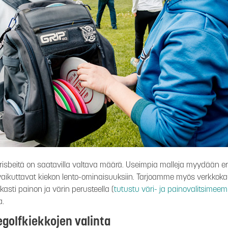
li frisbeitä on saatavilla valtava määrä. Useimpia malleja myydään e
ät vaikuttavat kiekon lento-ominaisuuksiin. Tarjoamme myös verkko
kasti painon ja värin perusteella (
tutustu väri- ja painovalitsimee
a.
golfkiekkojen valinta