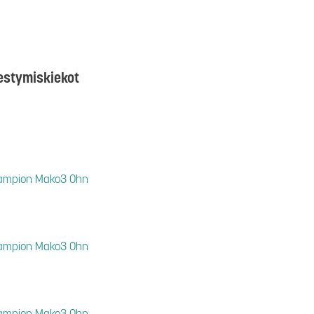
hestymiskiekot
Champion Mako3 Ohn
Champion Mako3 Ohn