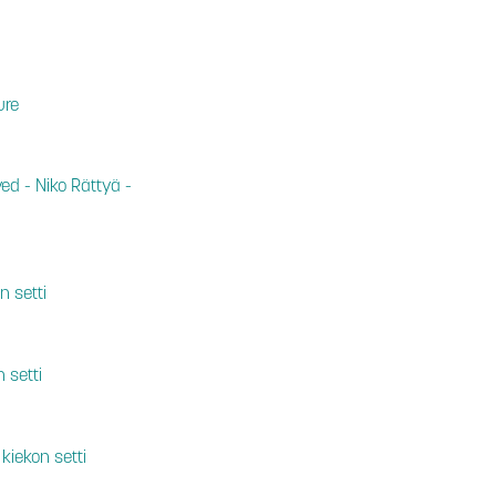
ure
ed - Niko Rättyä -
n setti
 setti
kiekon setti