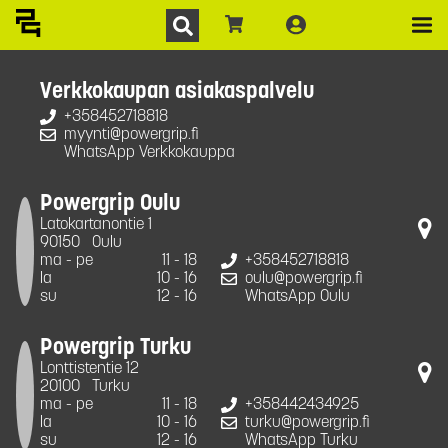
Verkkokaupan asiakaspalvelu
+358452718818
myynti@powergrip.fi
WhatsApp Verkkokauppa
Powergrip Oulu
Latokartanontie 1
90150
Oulu
ma - pe
11 - 18
+358452718818
la
10 - 16
oulu@powergrip.fi
su
12 - 16
WhatsApp Oulu
Powergrip Turku
Lonttistentie 12
20100
Turku
ma - pe
11 - 18
+358442434925
la
10 - 16
turku@powergrip.fi
su
12 - 16
WhatsApp Turku