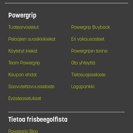
Powergrip
Tuotearvostelut
Powergrip Buyback
Pelaajien suosikkikiekot
Eri vakausasteet
Käytetyt kiekot
Powergripin tarina
Team Powergrip
Ota yhteyttä
Kaupan ehdot
Tietosuojaseloste
Saavutettavuusseloste
Logopankki
Evästeasetukset
Tietoa frisbeegolfista
Powergrip Blog