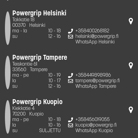
Powergrip Helsinki
Takkatie 18
00370
Helsinki
ma - la
10 - 18
+358400268182
su
12 - 16
helsinki@powergrip.fi
WhatsApp Helsinki
Powergrip Tampere
Teiskontie 61
33560
Tampere
ma - pe
10 - 19
+358449898986
la
10 - 17
tampere@powergrip.fi
su
12 - 16
WhatsApp Tampere
Powergrip Kuopio
Kiekkotie 4
70200
Kuopio
ma - pe
10 - 18
+358456019055
la
10 - 16
kuopio@powergrip.fi
su
SULJETTU
WhatsApp Kuopio