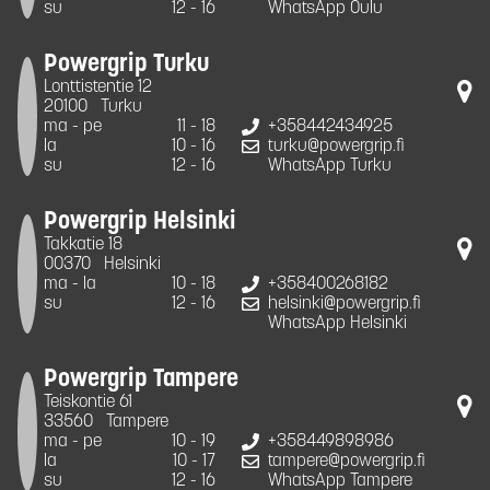
su
12 - 16
WhatsApp Oulu
Powergrip Turku
Lonttistentie 12
20100
Turku
ma - pe
11 - 18
+358442434925
la
10 - 16
turku@powergrip.fi
su
12 - 16
WhatsApp Turku
Powergrip Helsinki
Takkatie 18
00370
Helsinki
ma - la
10 - 18
+358400268182
su
12 - 16
helsinki@powergrip.fi
WhatsApp Helsinki
Powergrip Tampere
Teiskontie 61
33560
Tampere
ma - pe
10 - 19
+358449898986
la
10 - 17
tampere@powergrip.fi
su
12 - 16
WhatsApp Tampere