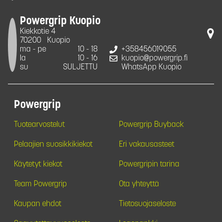
Powergrip Kuopio
Kiekkotie 4
70200
Kuopio
ma - pe
10 - 18
+358456019055
la
10 - 16
kuopio@powergrip.fi
su
SULJETTU
WhatsApp Kuopio
Powergrip
Tuotearvostelut
Powergrip Buyback
Pelaajien suosikkikiekot
Eri vakausasteet
Käytetyt kiekot
Powergripin tarina
Team Powergrip
Ota yhteyttä
Kaupan ehdot
Tietosuojaseloste