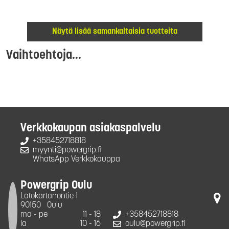
Näytä lisää samankaltaisia tuotteita
Vaihtoehtoja...
Verkkokaupan asiakaspalvelu
+358452718818
myynti@powergrip.fi
WhatsApp Verkkokauppa
Powergrip Oulu
Latokartanontie 1
90150
Oulu
ma - pe
11 - 18
+358452718818
la
10 - 16
oulu@powergrip.fi