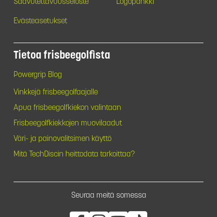
Saavutettavuusseloste
Logopankki
Evästeasetukset
Tietoa frisbeegolfista
Powergrip Blog
Vinkkejä frisbeegolfaajalle
Apua frisbeegolfkiekon valintaan
Frisbeegolfkiekkojen muovilaadut
Väri- ja painovalitsimen käyttö
Mitä TechDiscin heittodata tarkoittaa?
Seuraa meitä somessa