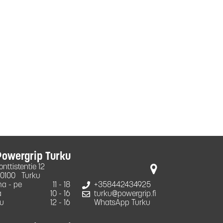
Powergrip Turku
onttistentie 12
0100
Turku
a - pe
11 - 18
+358442434925
a
10 - 16
turku@powergrip.fi
u
12 - 16
WhatsApp Turku