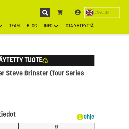
ENGLISH
TEAM
BLOG
INFO
OTA YHTEYTTÄ
ENGL
KIEKOT
LAUKUT
ASUSTEET
MUUT TUOTTEET
ÄYTETTY TUOTE
er Steve Brinster (Tour Series
tiedot
Ohje
EI