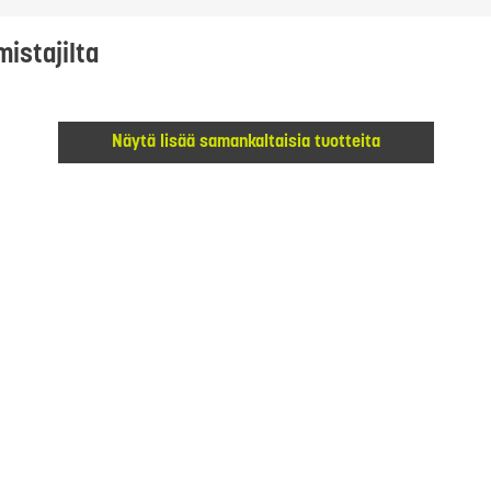
mistajilta
Näytä lisää samankaltaisia tuotteita