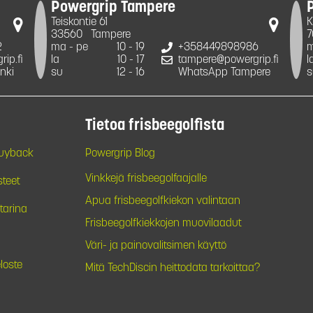
Powergrip Tampere
Teiskontie 61
K
33560
Tampere
7
2
ma - pe
10 - 19
+358449898986
m
ip.fi
la
10 - 17
tampere@powergrip.fi
l
nki
su
12 - 16
WhatsApp Tampere
s
Tietoa frisbeegolfista
Buyback
Powergrip Blog
Vinkkejä frisbeegolfaajalle
steet
Apua frisbeegolfkiekon valintaan
tarina
Frisbeegolfkiekkojen muovilaadut
Väri- ja painovalitsimen käyttö
loste
Mitä TechDiscin heittodata tarkoittaa?