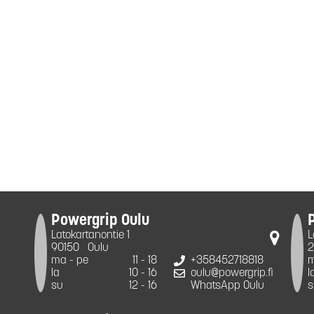
Powergrip Oulu
Latokartanontie 1
L
90150
Oulu
2
ma - pe
11 - 18
+358452718818
m
la
10 - 16
oulu@powergrip.fi
l
su
12 - 16
WhatsApp Oulu
s