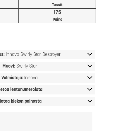
Tussit
175
Paino
us:
Innova Swirly Star Destroyer
Muovi:
Swirly Star
Valmistaja:
Innova
ietoa lentonumeroista
ietoa kiekon painosta