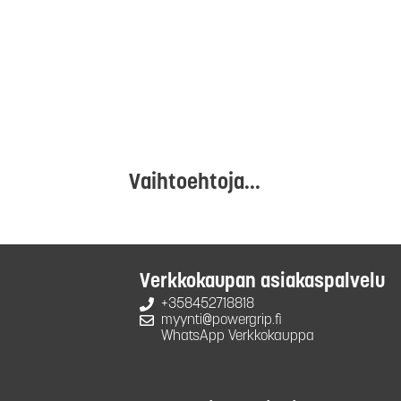
Vaihtoehtoja...
Verkkokaupan asiakaspalvelu
+358452718818
myynti@powergrip.fi
WhatsApp Verkkokauppa