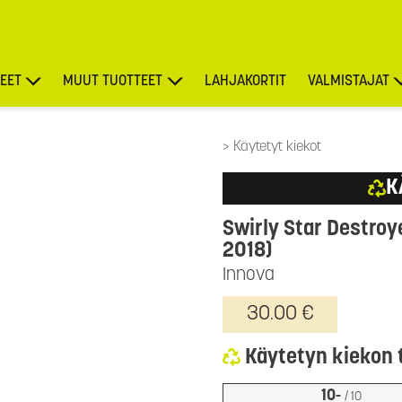
EET
MUUT TUOTTEET
LAHJAKORTIT
VALMISTAJAT
TARJOUKSET
Käytetyt kiekot
K
Swirly Star Destroy
2018)
Innova
30.00 €
Käytetyn kiekon 
10-
/ 10