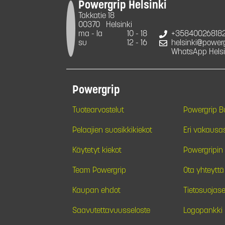
Powergrip Helsinki
Takkatie 18
00370
Helsinki
ma - la
10 - 18
+35840026818
su
12 - 16
helsinki@powergr
WhatsApp Helsi
Powergrip
Tuotearvostelut
Powergrip 
Pelaajien suosikkikiekot
Eri vakausa
Käytetyt kiekot
Powergripin 
Team Powergrip
Ota yhteyttä
Kaupan ehdot
Tietosuojase
Saavutettavuusseloste
Logopankki