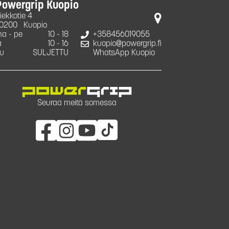
Powergrip Kuopio
iekkotie 4
0200
Kuopio
a - pe
10 - 18
+358456019055
a
10 - 16
kuopio@powergrip.fi
u
SULJETTU
WhatsApp Kuopio
Seuraa meitä somessa