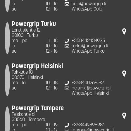
la
10 - 16
oulu@powergrip.fi
su
12 - 16
WhatsApp Oulu
Powergrip Turku
Lonttistentie 12
20100
Turku
ma - pe
11 - 18
+358442434925
la
10 - 16
turku@powergrip.fi
su
12 - 16
WhatsApp Turku
Powergrip Helsinki
Takkatie 18
00370
Helsinki
ma - la
10 - 18
+358400268182
su
12 - 16
helsinki@powergrip.fi
WhatsApp Helsinki
Powergrip Tampere
Teiskontie 61
33560
Tampere
ma - pe
10 - 19
+358449898986
la
10 - 17
tampere@powergrip.fi