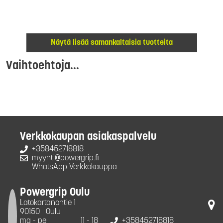
Näytä lisää samankaltaisia tuotteita
Vaihtoehtoja...
Verkkokaupan asiakaspalvelu
+358452718818
myynti@powergrip.fi
WhatsApp Verkkokauppa
Powergrip Oulu
Latokartanontie 1
90150
Oulu
ma - pe
11 - 18
+358452718818