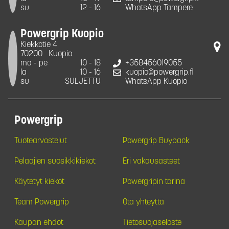
su
12 - 16
WhatsApp Tampere
Powergrip Kuopio
Kiekkotie 4
70200
Kuopio
ma - pe
10 - 18
+358456019055
la
10 - 16
kuopio@powergrip.fi
su
SULJETTU
WhatsApp Kuopio
Powergrip
Tuotearvostelut
Powergrip Buyback
Pelaajien suosikkikiekot
Eri vakausasteet
Käytetyt kiekot
Powergripin tarina
Team Powergrip
Ota yhteyttä
Kaupan ehdot
Tietosuojaseloste