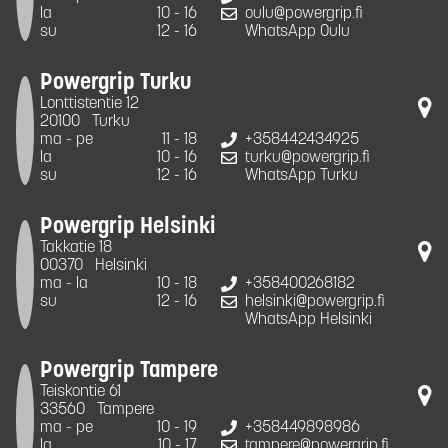
la
10 - 16
oulu@powergrip.fi
su
12 - 16
WhatsApp Oulu
Powergrip Turku
Lonttistentie 12
20100
Turku
ma - pe
11 - 18
+358442434925
la
10 - 16
turku@powergrip.fi
su
12 - 16
WhatsApp Turku
Powergrip Helsinki
Takkatie 18
00370
Helsinki
ma - la
10 - 18
+358400268182
su
12 - 16
helsinki@powergrip.fi
WhatsApp Helsinki
Powergrip Tampere
Teiskontie 61
33560
Tampere
ma - pe
10 - 19
+358449898986
la
10 - 17
tampere@powergrip.fi