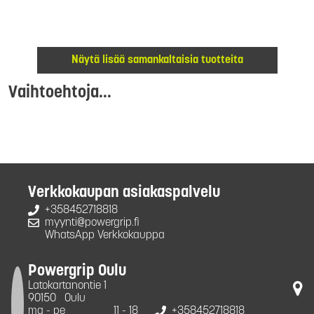
Näytä lisää samankaltaisia tuotteita
Vaihtoehtoja...
Verkkokaupan asiakaspalvelu
+358452718818
myynti@powergrip.fi
WhatsApp Verkkokauppa
Powergrip Oulu
Latokartanontie 1
90150
Oulu
ma - pe
11 - 18
+358452718818