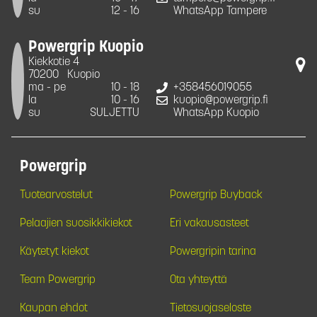
su
12 - 16
WhatsApp Tampere
Powergrip Kuopio
Kiekkotie 4
70200
Kuopio
ma - pe
10 - 18
+358456019055
la
10 - 16
kuopio@powergrip.fi
su
SULJETTU
WhatsApp Kuopio
Powergrip
Tuotearvostelut
Powergrip Buyback
Pelaajien suosikkikiekot
Eri vakausasteet
Käytetyt kiekot
Powergripin tarina
Team Powergrip
Ota yhteyttä
Kaupan ehdot
Tietosuojaseloste