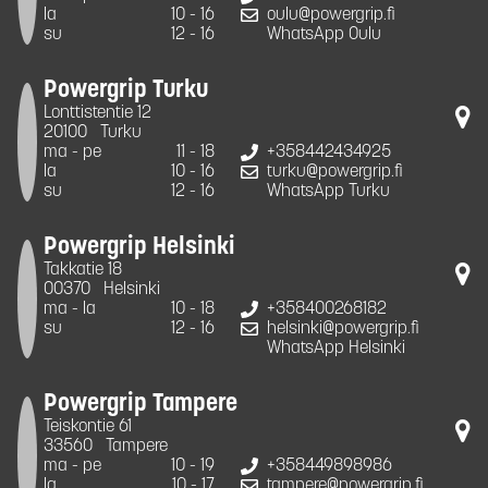
la
10 - 16
oulu@powergrip.fi
su
12 - 16
WhatsApp Oulu
Powergrip Turku
Lonttistentie 12
20100
Turku
ma - pe
11 - 18
+358442434925
la
10 - 16
turku@powergrip.fi
su
12 - 16
WhatsApp Turku
Powergrip Helsinki
Takkatie 18
00370
Helsinki
ma - la
10 - 18
+358400268182
su
12 - 16
helsinki@powergrip.fi
WhatsApp Helsinki
Powergrip Tampere
Teiskontie 61
33560
Tampere
ma - pe
10 - 19
+358449898986
la
10 - 17
tampere@powergrip.fi