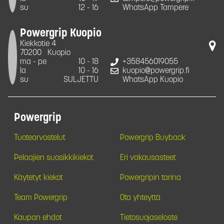
su
12 - 16
WhatsApp Tampere
Powergrip Kuopio
Kiekkotie 4
70200
Kuopio
ma - pe
10 - 18
+358456019055
la
10 - 16
kuopio@powergrip.fi
su
SULJETTU
WhatsApp Kuopio
Powergrip
Tuotearvostelut
Powergrip Buyback
Pelaajien suosikkikiekot
Eri vakausasteet
Käytetyt kiekot
Powergripin tarina
Team Powergrip
Ota yhteyttä
Kaupan ehdot
Tietosuojaseloste