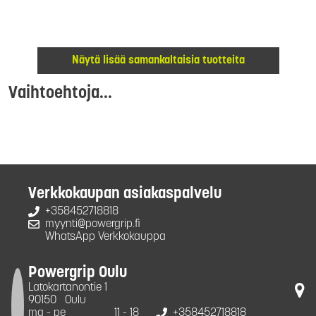
Näytä lisää samankaltaisia tuotteita
Vaihtoehtoja...
Verkkokaupan asiakaspalvelu
+358452718818
myynti@powergrip.fi
WhatsApp Verkkokauppa
Powergrip Oulu
Latokartanontie 1
90150
Oulu
ma - pe
11 - 18
+358452718818