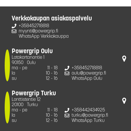
Verkkokaupan asiakaspalvelu
+358452718818
myynti@powergrip.fi
WhatsApp Verkkokauppa
Powergrip Oulu
Latokartanontie 1
90150
Oulu
ma - pe
11 - 18
+358452718818
la
10 - 16
oulu@powergrip.fi
su
12 - 16
WhatsApp Oulu
Powergrip Turku
Lonttistentie 12
20100
Turku
ma - pe
11 - 18
+358442434925
la
10 - 16
turku@powergrip.fi
su
12 - 16
WhatsApp Turku