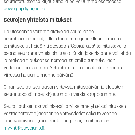
seurastatuksensa kirjautumalla palveluumme osoitteessa
powergrip.fi/kirjaudu
Seurojen yhteistoimitukset
Halutessanne voimme aktivoida seurallenne
seuratilausoikeudet, jolloin tarjoamme jäsenillenne ilmaiset
toimituskulut heidän tilatessaan 'Seuratilaus'-toimitustavalla
osana seuranne yhteistoimitusta. Kukin jäsenistänne voi tehdä
ja maksaa tilauksensa normaalisti omilla tunnuksillaan
verkkokaupassamme. Yhteistoimitukset postitetaan kerran
viikossa haluamannanne päivänä.
Oman seurasi seuraavan yhteystoimituspäivän ja tilausten
seurantakoodit näet kirjautumalla verkkokauppaamme.
Seuratilauksen aktivoimiseksi tarvitsemme yhteistoimituksen
vastaanottavan jäsenenne yhteystiedot sekä toiveenne
lähetyspäivästä (maanantai-perjantai) osoitteeseen
myynti@powergrip.fi
.