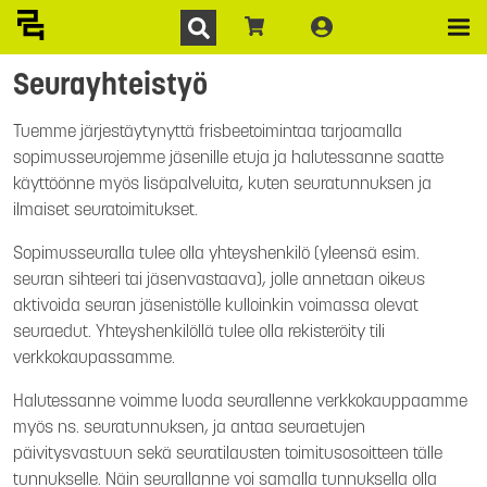
Seurayhteistyö
Tuemme järjestäytynyttä frisbeetoimintaa tarjoamalla
sopimusseurojemme jäsenille etuja ja halutessanne saatte
käyttöönne myös lisäpalveluita, kuten seuratunnuksen ja
ilmaiset seuratoimitukset.
Sopimusseuralla tulee olla yhteyshenkilö (yleensä esim.
seuran sihteeri tai jäsenvastaava), jolle annetaan oikeus
aktivoida seuran jäsenistölle kulloinkin voimassa olevat
seuraedut. Yhteyshenkilöllä tulee olla rekisteröity tili
verkkokaupassamme.
Halutessanne voimme luoda seurallenne verkkokauppaamme
myös ns. seuratunnuksen, ja antaa seuraetujen
päivitysvastuun sekä seuratilausten toimitusosoitteen tälle
tunnukselle. Näin seurallanne voi samalla tunnuksella olla