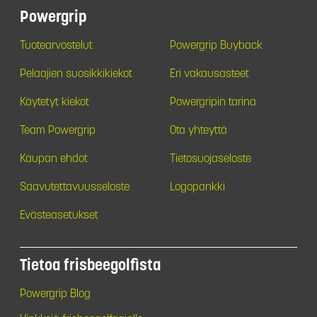
Powergrip
Tuotearvostelut
Powergrip Buyback
Pelaajien suosikkikiekot
Eri vakausasteet
Käytetyt kiekot
Powergripin tarina
Team Powergrip
Ota yhteyttä
Kaupan ehdot
Tietosuojaseloste
Saavutettavuusseloste
Logopankki
Evästeasetukset
Tietoa frisbeegolfista
Powergrip Blog