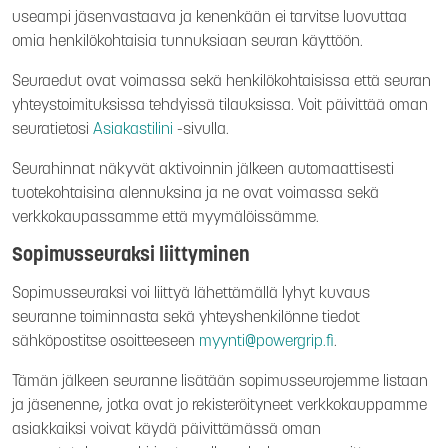
useampi jäsenvastaava ja kenenkään ei tarvitse luovuttaa
omia henkilökohtaisia tunnuksiaan seuran käyttöön.
Seuraedut ovat voimassa sekä henkilökohtaisissa että seuran
yhteystoimituksissa tehdyissä tilauksissa. Voit päivittää oman
seuratietosi
Asiakastilini
-sivulla.
Seurahinnat näkyvät aktivoinnin jälkeen automaattisesti
tuotekohtaisina alennuksina ja ne ovat voimassa sekä
verkkokaupassamme että myymälöissämme.
Sopimusseuraksi liittyminen
Sopimusseuraksi voi liittyä lähettämällä lyhyt kuvaus
seuranne toiminnasta sekä yhteyshenkilönne tiedot
sähköpostitse osoitteeseen
myynti@powergrip.fi
.
Tämän jälkeen seuranne lisätään sopimusseurojemme listaan
ja jäsenenne, jotka ovat jo rekisteröityneet verkkokauppamme
asiakkaiksi voivat käydä päivittämässä oman