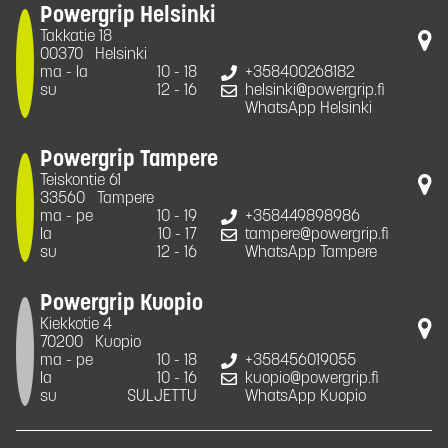
Powergrip Helsinki
Takkatie 18
00370
Helsinki
ma - la
10 - 18
+358400268182
su
12 - 16
helsinki@powergrip.fi
WhatsApp Helsinki
Powergrip Tampere
Teiskontie 61
33560
Tampere
ma - pe
10 - 19
+358449898986
la
10 - 17
tampere@powergrip.fi
su
12 - 16
WhatsApp Tampere
Powergrip Kuopio
Kiekkotie 4
70200
Kuopio
ma - pe
10 - 18
+358456019055
la
10 - 16
kuopio@powergrip.fi
su
SULJETTU
WhatsApp Kuopio