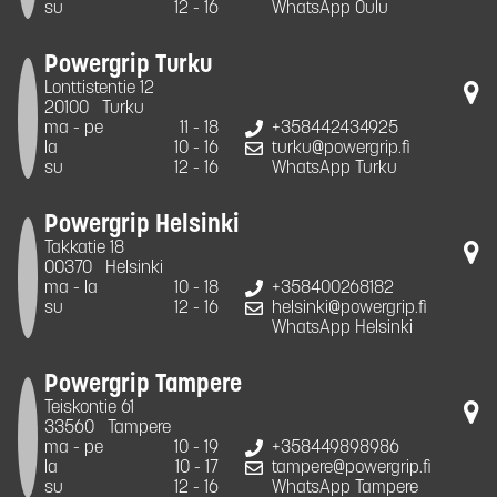
su
12 - 16
WhatsApp Oulu
Powergrip Turku
Lonttistentie 12
20100
Turku
ma - pe
11 - 18
+358442434925
la
10 - 16
turku@powergrip.fi
su
12 - 16
WhatsApp Turku
Powergrip Helsinki
Takkatie 18
00370
Helsinki
ma - la
10 - 18
+358400268182
su
12 - 16
helsinki@powergrip.fi
WhatsApp Helsinki
Powergrip Tampere
Teiskontie 61
33560
Tampere
ma - pe
10 - 19
+358449898986
la
10 - 17
tampere@powergrip.fi
su
12 - 16
WhatsApp Tampere