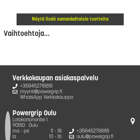
Näytä lisää samankaltaisia tuotteita
Vaihtoehtoja...
Verkkokaupan asiakaspalvelu
+358452718818
myynti@powergrip.fi
WhatsApp Verkkokauppa
Powergrip Oulu
Latokartanontie 1
90150
Oulu
ma - pe
11 - 18
+358452718818
la
10 - 16
oulu@powergrip.fi