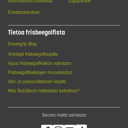
Saavutettavuusseloste
Logopankki
Evästeasetukset
Tietoa frisbeegolfista
Powergrip Blog
Vinkkejä frisbeegolfaajalle
Apua frisbeegolfkiekon valintaan
Frisbeegolfkiekkojen muovilaadut
Väri- ja painovalitsimen käyttö
Mitä TechDiscin heittodata tarkoittaa?
Seuraa meitä somessa