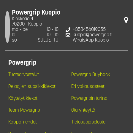
Powergrip Kuopio
Kiekkotie 4
70200
Kuopio
ma - pe
10 - 18
+358456019055
la
10 - 16
kuopio@powergrip.fi
su
SULJETTU
WhatsApp Kuopio
Powergrip
Tuotearvostelut
Powergrip Buyback
Pelaajien suosikkikiekot
Eri vakausasteet
Käytetyt kiekot
Powergripin tarina
Team Powergrip
Ota yhteyttä
Kaupan ehdot
Tietosuojaseloste