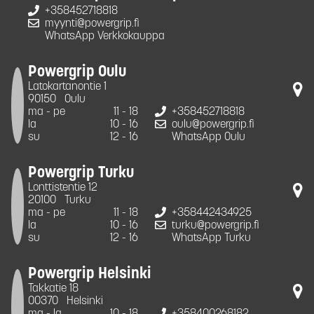
+358452718818
myynti@powergrip.fi
WhatsApp Verkkokauppa
Powergrip Oulu
Latokartanontie 1
90150
Oulu
ma - pe
11 - 18
+358452718818
la
10 - 16
oulu@powergrip.fi
su
12 - 16
WhatsApp Oulu
Powergrip Turku
Lonttistentie 12
20100
Turku
ma - pe
11 - 18
+358442434925
la
10 - 16
turku@powergrip.fi
su
12 - 16
WhatsApp Turku
Powergrip Helsinki
Takkatie 18
00370
Helsinki
ma - la
10 - 18
+358400268182