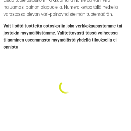
Lisää tuote ostoskoriin klikkaamalla numeroa väririvillä
haluamasi painon alapuolella. Numero kertoo tällä hetkellä
varastossa olevan väri-painoyhdistelmän tuotemäärän.
Voit lisätä tuotteita ostoskoriin joko verkkokaupastamme tai
jostakin myymälöistämme. Valitettavasti tässä vaiheessa
tilaaminen useammasta myymälästä yhdellä tilauksella ei
onnistu