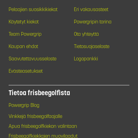
Pelaajien suosikkikiekot
Eri vakausasteet
Käytetyt kiekot
Powergripin tarina
Team Powergrip
Ota yhteyttä
Kaupan ehdot
Tietosuojaseloste
Saavutettavuusseloste
Logopankki
Evästeasetukset
Tietoa frisbeegolfista
Powergrip Blog
Vinkkejä frisbeegolfaajalle
Apua frisbeegolfkiekon valintaan
Frisbeegolfkiekkojen muovilaadut