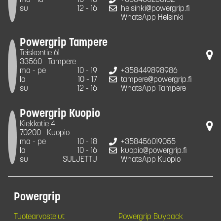
su
12 - 16
helsinki@powergrip.fi
WhatsApp Helsinki
Powergrip Tampere
Teiskontie 61
33560
Tampere
ma - pe
10 - 19
+358449898986
la
10 - 17
tampere@powergrip.fi
su
12 - 16
WhatsApp Tampere
Powergrip Kuopio
Kiekkotie 4
70200
Kuopio
ma - pe
10 - 18
+358456019055
la
10 - 16
kuopio@powergrip.fi
su
SULJETTU
WhatsApp Kuopio
Powergrip
Tuotearvostelut
Powergrip Buyback