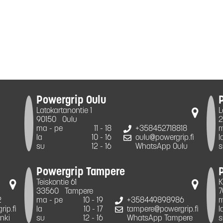
Powergrip Oulu
Latokartanontie 1
L
90150
Oulu
2
ma - pe
11 - 18
+358452718818
m
la
10 - 16
oulu@powergrip.fi
l
su
12 - 16
WhatsApp Oulu
s
Powergrip Tampere
Teiskontie 61
K
33560
Tampere
7
2
ma - pe
10 - 19
+358449898986
m
ip.fi
la
10 - 17
tampere@powergrip.fi
l
nki
su
12 - 16
WhatsApp Tampere
s