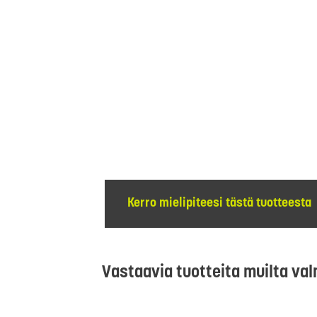
Kerro mielipiteesi tästä tuotteesta
Vastaavia tuotteita muilta val