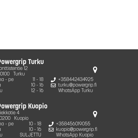
Powergrip Turku
onttistentie 12
0100
Turku
a - pe
11 - 18
+358442434925
a
10 - 16
turku@powergrip.fi
u
12 - 16
WhatsApp Turku
Powergrip Kuopio
iekkotie 4
0200
Kuopio
a - pe
10 - 18
+358456019055
a
10 - 16
kuopio@powergrip.fi
u
SULJETTU
WhatsApp Kuopio