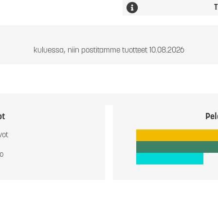
T
kuluessa, niin postitamme tuotteet 10.08.2026
ot
Pel
vot
io