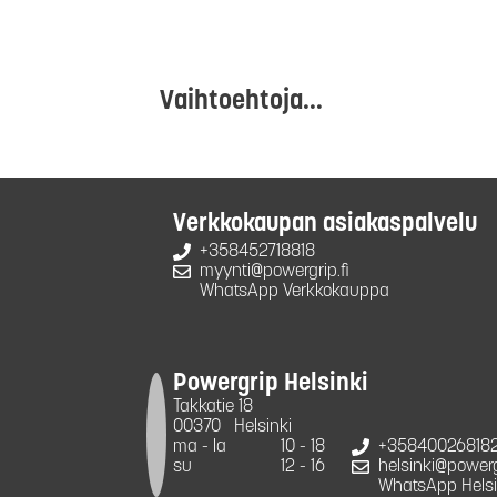
Vaihtoehtoja...
Verkkokaupan asiakaspalvelu
+358452718818
myynti@powergrip.fi
WhatsApp Verkkokauppa
Powergrip Helsinki
Takkatie 18
00370
Helsinki
ma - la
10 - 18
+35840026818
su
12 - 16
helsinki@powergr
WhatsApp Helsi