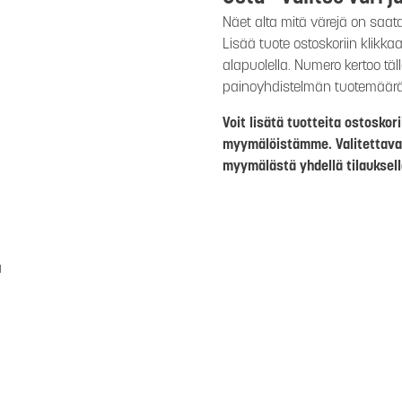
Näet alta mitä värejä on saat
Lisää tuote ostoskoriin klikk
alapuolella. Numero kertoo täl
painoyhdistelmän tuotemäär
Voit lisätä tuotteita ostosko
myymälöistämme. Valitettava
myymälästä yhdellä tilauksell
a