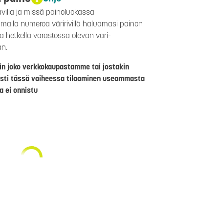
avilla ja missä painoluokassa
aamalla numeroa väririvillä haluamasi painon
lä hetkellä varastossa olevan väri-
än.
riin joko verkkokaupastamme tai jostakin
sti tässä vaiheessa tilaaminen useammasta
a ei onnistu