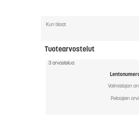
Kun tilaat
Tuotearvostelut
3 arvostelua
Lentonumer
Valmistajan ar
Pelaajien arv