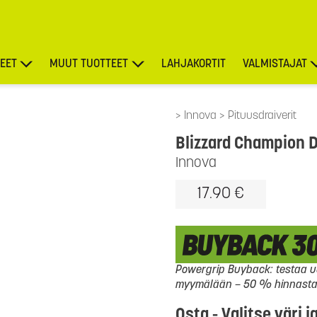
EET
MUUT TUOTTEET
LAHJAKORTIT
VALMISTAJAT
TARJOUKSET
Innova
Pituusdraiverit
Blizzard Champion 
Innova
17.90 €
Powergrip Buyback: testaa uu
myymälään – 50 % hinnasta l
Osta - Valitse väri j