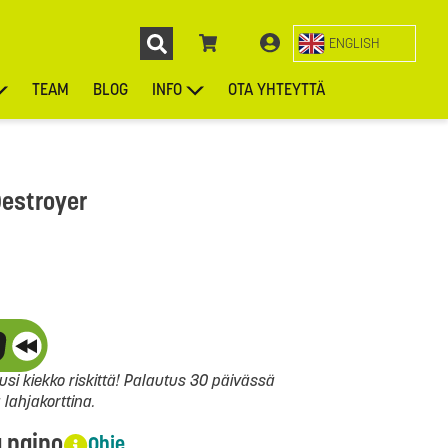
ENGLISH
TEAM
BLOG
INFO
OTA YHTEYTTÄ
ENGL
KIEKOT
LAUKUT
ASUSTEET
MUUT TUOTTEET
Destroyer
si kiekko riskittä! Palautus 30 päivässä
ahjakorttina.
a paino
Ohje