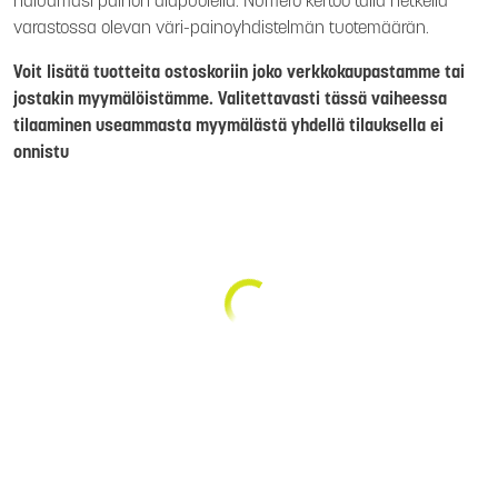
haluamasi painon alapuolella. Numero kertoo tällä hetkellä
varastossa olevan väri-painoyhdistelmän tuotemäärän.
Voit lisätä tuotteita ostoskoriin joko verkkokaupastamme tai
jostakin myymälöistämme. Valitettavasti tässä vaiheessa
tilaaminen useammasta myymälästä yhdellä tilauksella ei
onnistu