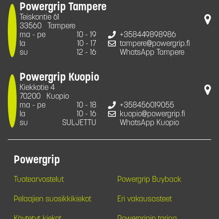
Powergrip Tampere
Teiskontie 61
33560
Tampere
ma - pe
10 - 19
+358449898986
la
10 - 17
tampere@powergrip.fi
su
12 - 16
WhatsApp Tampere
Powergrip Kuopio
Kiekkotie 4
70200
Kuopio
ma - pe
10 - 18
+358456019055
la
10 - 16
kuopio@powergrip.fi
su
SULJETTU
WhatsApp Kuopio
Powergrip
Tuotearvostelut
Powergrip Buyback
Pelaajien suosikkikiekot
Eri vakausasteet
Käytetyt kiekot
Powergripin tarina