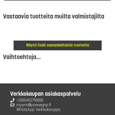
Vastaavia tuotteita muilta valmistajilta
Näytä lisää samankaltaisia tuotteita
Vaihtoehtoja...
Verkkokaupan asiakaspalvelu
+358452718818
myynti@powergrip.fi
WhatsApp Verkkokauppa