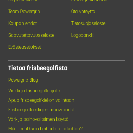
Team Powergrip
Ota yhteyttä
Kaupan ehdot
Tietosuojaseloste
Saavutettavuusseloste
Logopankki
Evästeasetukset
Tietoa frisbeegolfista
Powergrip Blog
Vinkkejä frisbeegolfaajalle
Apua frisbeegolfkiekon valintaan
Frisbeegolfkiekkojen muovilaadut
Väri- ja painovalitsimen käyttö
Mitä TechDiscin heittodata tarkoittaa?