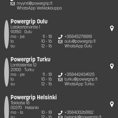
myynti@powergrip.fi
WhatsApp Verkkokauppa
Powergrip Oulu
Latokartanontie 1
90150
Oulu
ma - pe
11 - 18
+358452718818
la
10 - 16
oulu@powergrip.fi
su
12 - 16
WhatsApp Oulu
Powergrip Turku
Lonttistentie 12
20100
Turku
ma - pe
11 - 18
+358442434925
la
10 - 16
turku@powergrip.fi
su
12 - 16
WhatsApp Turku
Powergrip Helsinki
Takkatie 18
00370
Helsinki
ma - la
10 - 18
+358400268182
su
12 - 16
helsinki@powergrip.fi