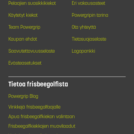
Pelaajien suosikkikiekot
Eri vakausasteet
Käytetyt kiekot
Powergripin tarina
Team Powergrip
Ota yhteyttä
Kaupan ehdot
Tietosuojaseloste
Saavutettavuusseloste
Logopankki
Evästeasetukset
Tietoa frisbeegolfista
Powergrip Blog
Vinkkejä frisbeegolfaajalle
Apua frisbeegolfkiekon valintaan
Frisbeegolfkiekkojen muovilaadut