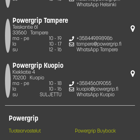
WhatsApp Helsinki
Powergrip Tampere
Teiskontie 61
33560
Tampere
ma - pe
10 - 19
+358449898986
la
10 - 17
tampere@powergrip.fi
su
12 - 16
WhatsApp Tampere
Powergrip Kuopio
Kiekkotie 4
70200
Kuopio
ma - pe
10 - 18
+358456019055
la
10 - 16
kuopio@powergrip.fi
su
SULJETTU
WhatsApp Kuopio
Powergrip
Tuotearvostelut
Powergrip Buyback