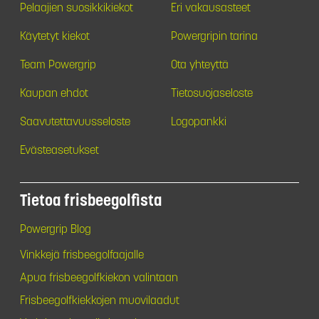
Pelaajien suosikkikiekot
Eri vakausasteet
Käytetyt kiekot
Powergripin tarina
Team Powergrip
Ota yhteyttä
Kaupan ehdot
Tietosuojaseloste
Saavutettavuusseloste
Logopankki
Evästeasetukset
Tietoa frisbeegolfista
Powergrip Blog
Vinkkejä frisbeegolfaajalle
Apua frisbeegolfkiekon valintaan
Frisbeegolfkiekkojen muovilaadut