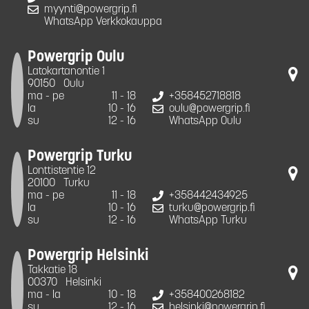
myynti@powergrip.fi
WhatsApp Verkkokauppa
Powergrip Oulu
Latokartanontie 1
90150
Oulu
ma - pe
11 - 18
+358452718818
la
10 - 16
oulu@powergrip.fi
su
12 - 16
WhatsApp Oulu
Powergrip Turku
Lonttistentie 12
20100
Turku
ma - pe
11 - 18
+358442434925
la
10 - 16
turku@powergrip.fi
su
12 - 16
WhatsApp Turku
Powergrip Helsinki
Takkatie 18
00370
Helsinki
ma - la
10 - 18
+358400268182
su
12 - 16
helsinki@powergrip.fi