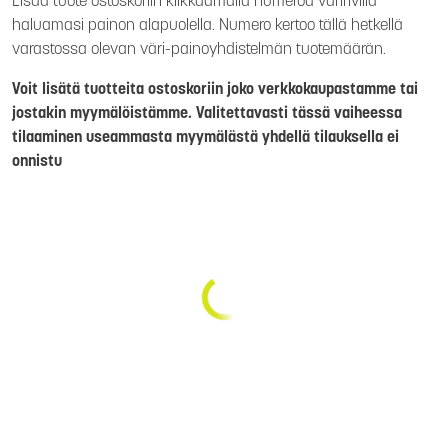
Lisää tuote ostoskoriin klikkaamalla numeroa väririvillä
haluamasi painon alapuolella. Numero kertoo tällä hetkellä
varastossa olevan väri-painoyhdistelmän tuotemäärän.
Voit lisätä tuotteita ostoskoriin joko verkkokaupastamme tai
jostakin myymälöistämme. Valitettavasti tässä vaiheessa
tilaaminen useammasta myymälästä yhdellä tilauksella ei
onnistu