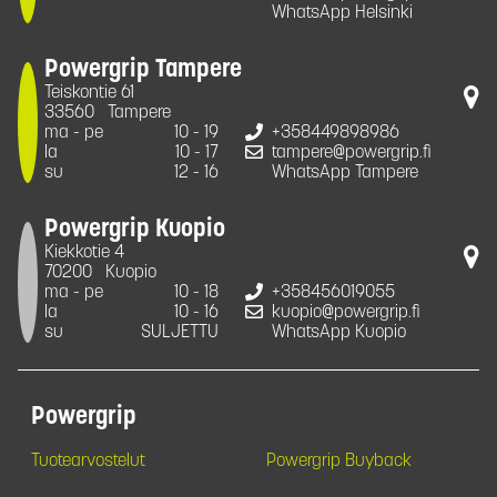
WhatsApp Helsinki
Powergrip Tampere
Teiskontie 61
33560
Tampere
ma - pe
10 - 19
+358449898986
la
10 - 17
tampere@powergrip.fi
su
12 - 16
WhatsApp Tampere
Powergrip Kuopio
Kiekkotie 4
70200
Kuopio
ma - pe
10 - 18
+358456019055
la
10 - 16
kuopio@powergrip.fi
su
SULJETTU
WhatsApp Kuopio
Powergrip
Tuotearvostelut
Powergrip Buyback