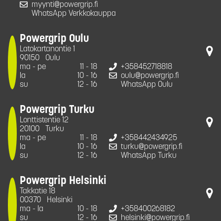
myynti@powergrip.fi
WhatsApp Verkkokauppa
Powergrip Oulu
Latokartanontie 1
90150
Oulu
ma - pe
11 - 18
+358452718818
la
10 - 16
oulu@powergrip.fi
su
12 - 16
WhatsApp Oulu
Powergrip Turku
Lonttistentie 12
20100
Turku
ma - pe
11 - 18
+358442434925
la
10 - 16
turku@powergrip.fi
su
12 - 16
WhatsApp Turku
Powergrip Helsinki
Takkatie 18
00370
Helsinki
ma - la
10 - 18
+358400268182
su
12 - 16
helsinki@powergrip.fi