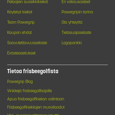
Pelaajien suosikkikiekot
Eri vakausasteet
Käytetyt kiekot
Powergripin tarina
Team Powergrip
Ota yhteyttä
Kaupan ehdot
Tietosuojaseloste
Saavutettavuusseloste
Logopankki
Evästeasetukset
Tietoa frisbeegolfista
Powergrip Blog
Vinkkejä frisbeegolfaajalle
Apua frisbeegolfkiekon valintaan
Frisbeegolfkiekkojen muovilaadut