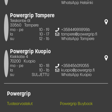
WhatsApp Helsinki
Powergrip Tampere
Teiskontie 61
33560
Tampere
ma - pe
10 - 19
+358449898986
la
10 - 17
tampere@powergrip.fi
su
12 - 16
WhatsApp Tampere
Powergrip Kuopio
Kiekkotie 4
70200
Kuopio
ma - pe
10 - 18
+358456019055
la
10 - 16
kuopio@powergrip.fi
su
SULJETTU
WhatsApp Kuopio
Powergrip
Tuotearvostelut
Powergrip Buyback