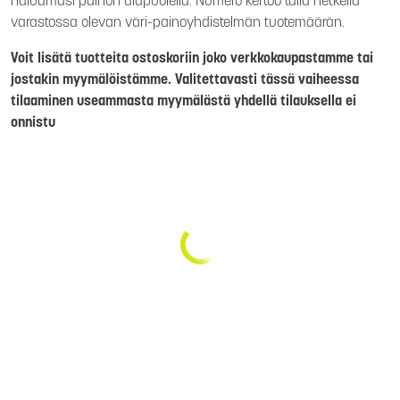
haluamasi painon alapuolella. Numero kertoo tällä hetkellä
varastossa olevan väri-painoyhdistelmän tuotemäärän.
Voit lisätä tuotteita ostoskoriin joko verkkokaupastamme tai
jostakin myymälöistämme. Valitettavasti tässä vaiheessa
tilaaminen useammasta myymälästä yhdellä tilauksella ei
onnistu