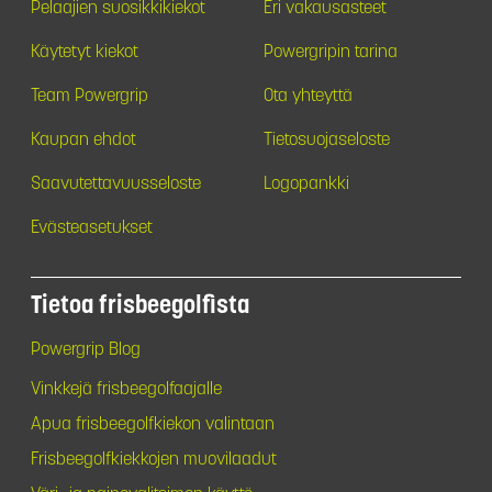
Pelaajien suosikkikiekot
Eri vakausasteet
Käytetyt kiekot
Powergripin tarina
Team Powergrip
Ota yhteyttä
Kaupan ehdot
Tietosuojaseloste
Saavutettavuusseloste
Logopankki
Evästeasetukset
Tietoa frisbeegolfista
Powergrip Blog
Vinkkejä frisbeegolfaajalle
Apua frisbeegolfkiekon valintaan
Frisbeegolfkiekkojen muovilaadut