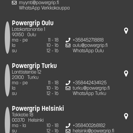
myynti@powergrip.fi
WhatsApp Verkkokauppa
Powergrip Oulu
Latokartanontie 1
90150
Oulu
ma - pe
11 - 18
+358452718818
la
10 - 16
oulu@powergrip.fi
su
12 - 16
WhatsApp Oulu
Powergrip Turku
Lonttistentie 12
20100
Turku
ma - pe
11 - 18
+358442434925
la
10 - 16
turku@powergrip.fi
su
12 - 16
WhatsApp Turku
Powergrip Helsinki
Takkatie 18
00370
Helsinki
ma - la
10 - 18
+358400268182
su
12 - 16
helsinki@powergrip.fi