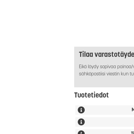
Tilaa varastotäyd
Eikö löydy sopivaa painoa/v
sähköpostiisi viestin kun tu
Tuotetiedot
M