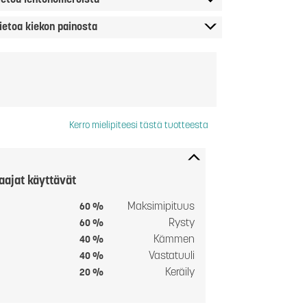
ietoa lentonumeroista
ietoa kiekon painosta
Kerro mielipiteesi tästä tuotteesta
aajat käyttävät
Maksimipituus
60 %
Rysty
60 %
Kämmen
40 %
Vastatuuli
40 %
Keräily
20 %