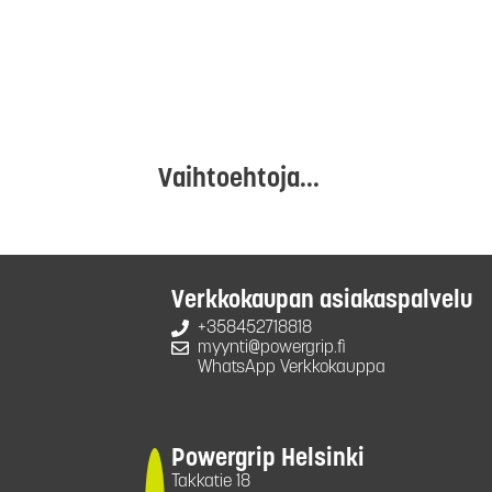
Vaihtoehtoja...
Verkkokaupan asiakaspalvelu
+358452718818
myynti@powergrip.fi
WhatsApp Verkkokauppa
Powergrip Helsinki
Takkatie 18