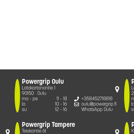
Powergrip Oulu
Latokartanontie 1
L
90150
Oulu
2
ma - pe
11 - 18
+358452718818
m
la
10 - 16
oulu@powergrip.fi
l
su
12 - 16
WhatsApp Oulu
s
Powergrip Tampere
Teiskontie 61
K