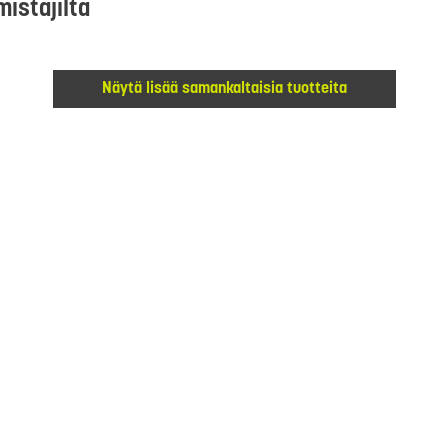
mistajilta
Näytä lisää samankaltaisia tuotteita