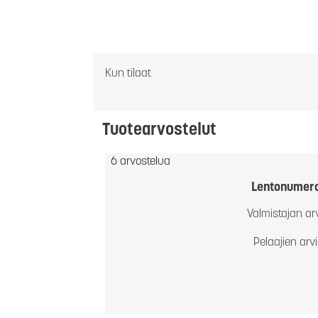
Kun tilaat
Tuotearvostelut
6 arvostelua
Lentonumer
Valmistajan ar
Pelaajien arv