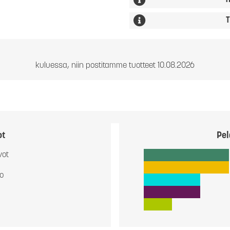
T
T
kuluessa, niin postitamme tuotteet 10.08.2026
ot
Pel
vot
io