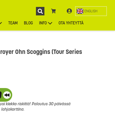
ENGLISH
TEAM
BLOG
INFO
OTA YHTEYTTÄ
ENGL
KIEKOT
LAUKUT
ASUSTEET
MUUT TUOTTEET
royer Ohn Scoggins (Tour Series
si kiekko riskittä! Palautus 30 päivässä
ahjakorttina.