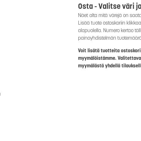
Osta - Valitse väri j
Näet alta mitä värejä on saat
Lisää tuote ostoskoriin klikk
alapuolella. Numero kertoo täl
painoyhdistelmän tuotemäär
Voit lisätä tuotteita ostosko
myymälöistämme. Valitettava
myymälästä yhdellä tilauksell
a