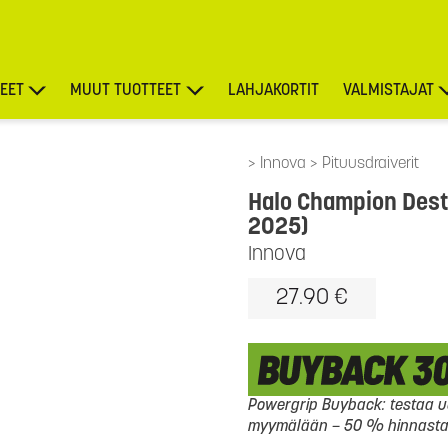
EET
MUUT TUOTTEET
LAHJAKORTIT
VALMISTAJAT
TARJOUKSET
Innova
Pituusdraiverit
Halo Champion Dest
2025)
Innova
27.90 €
Powergrip Buyback: testaa uu
myymälään – 50 % hinnasta l