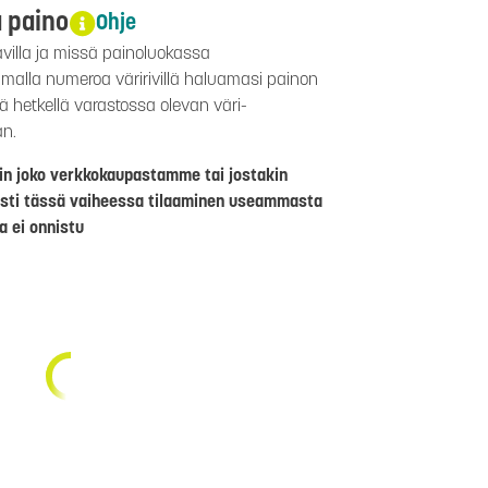
a paino
Ohje
avilla ja missä painoluokassa
aamalla numeroa väririvillä haluamasi painon
lä hetkellä varastossa olevan väri-
än.
riin joko verkkokaupastamme tai jostakin
sti tässä vaiheessa tilaaminen useammasta
a ei onnistu