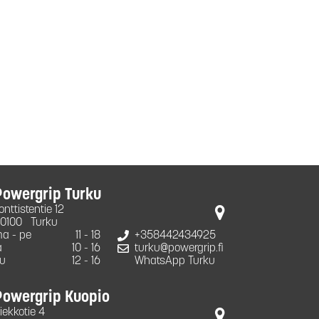
Powergrip Turku
onttistentie 12
0100
Turku
a - pe
11 - 18
+358442434925
a
10 - 16
turku@powergrip.fi
u
12 - 16
WhatsApp Turku
Powergrip Kuopio
iekkotie 4