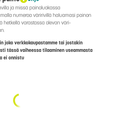
avilla ja missä painoluokassa
aamalla numeroa väririvillä haluamasi painon
lä hetkellä varastossa olevan väri-
än.
riin joko verkkokaupastamme tai jostakin
sti tässä vaiheessa tilaaminen useammasta
a ei onnistu