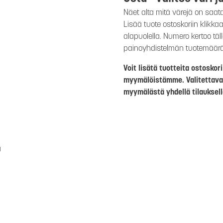
Näet alta mitä värejä on saat
Lisää tuote ostoskoriin klikk
alapuolella. Numero kertoo täl
painoyhdistelmän tuotemäär
Voit lisätä tuotteita ostosko
myymälöistämme. Valitettava
myymälästä yhdellä tilauksell
a