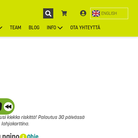
ENGLISH
TEAM
BLOG
INFO
OTA YHTEYTTÄ
ENGL
KIEKOT
LAUKUT
ASUSTEET
MUUT TUOTTEET
si kiekko riskittä! Palautus 30 päivässä
ahjakorttina.
a paino
Ohje