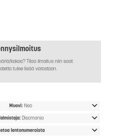
ennysilmoitus
äriä/kokoa? Tilaa ilmoitus niin saat
otetta tulee lisää varastoon.
Muovi:
Neo
almistaja:
Discmania
ietoa lentonumeroista