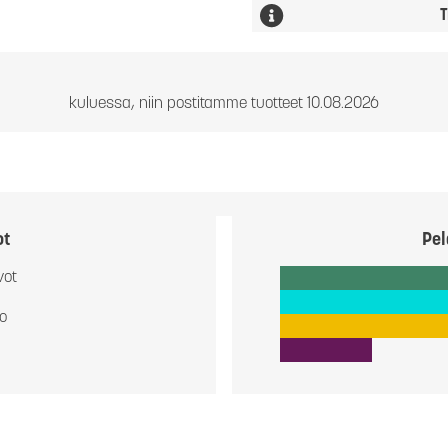
T
kuluessa, niin postitamme tuotteet 10.08.2026
ot
Pel
vot
io