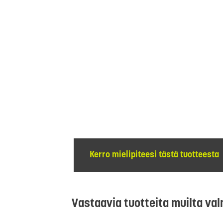
Kerro mielipiteesi tästä tuotteesta
Vastaavia tuotteita muilta val