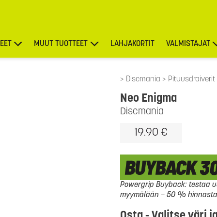
EET
MUUT TUOTTEET
LAHJAKORTIT
VALMISTAJAT
TARJOUKSET
Discmania
Pituusdraiverit
Neo Enigma
Discmania
19.90 €
Powergrip Buyback: testaa uu
myymälään – 50 % hinnasta l
Osta - Valitse väri j