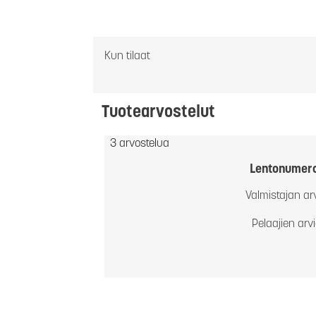
Kun tilaat
Tuotearvostelut
3 arvostelua
Lentonumer
Valmistajan ar
Pelaajien arv