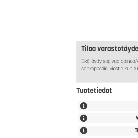
Tilaa varastotäyd
Eikö löydy sopivaa painoa/v
sähköpostiisi viestin kun tu
Tuotetiedot
V
T