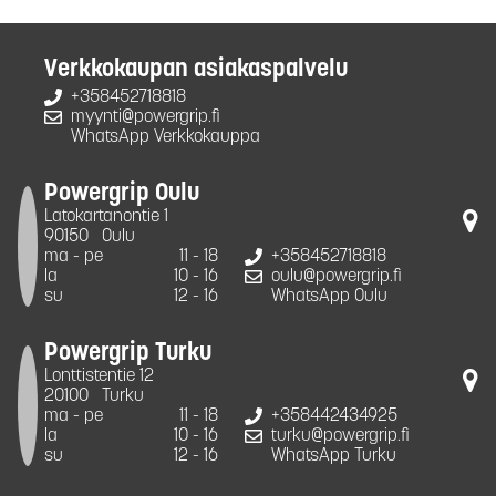
Verkkokaupan asiakaspalvelu
+358452718818
myynti@powergrip.fi
WhatsApp Verkkokauppa
Powergrip Oulu
Latokartanontie 1
90150
Oulu
ma - pe
11 - 18
+358452718818
la
10 - 16
oulu@powergrip.fi
su
12 - 16
WhatsApp Oulu
Powergrip Turku
Lonttistentie 12
20100
Turku
ma - pe
11 - 18
+358442434925
la
10 - 16
turku@powergrip.fi
su
12 - 16
WhatsApp Turku