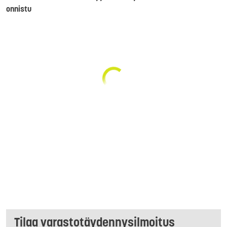
onnistu
Tilaa varastotäydennysilmoitus