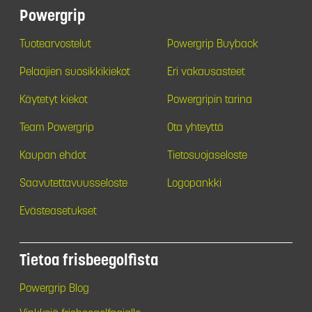
Powergrip
Tuotearvostelut
Powergrip Buyback
Pelaajien suosikkikiekot
Eri vakausasteet
Käytetyt kiekot
Powergripin tarina
Team Powergrip
Ota yhteyttä
Kaupan ehdot
Tietosuojaseloste
Saavutettavuusseloste
Logopankki
Evästeasetukset
Tietoa frisbeegolfista
Powergrip Blog