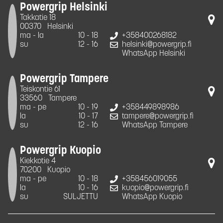
Powergrip Helsinki
Takkatie 18
00370
Helsinki
ma - la
10 - 18
+358400268182
su
12 - 16
helsinki@powergrip.fi
WhatsApp Helsinki
Powergrip Tampere
Teiskontie 61
33560
Tampere
ma - pe
10 - 19
+358449898986
la
10 - 17
tampere@powergrip.fi
su
12 - 16
WhatsApp Tampere
Powergrip Kuopio
Kiekkotie 4
70200
Kuopio
ma - pe
10 - 18
+358456019055
la
10 - 16
kuopio@powergrip.fi
su
SULJETTU
WhatsApp Kuopio