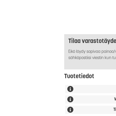
Tilaa varastotäyd
Eikö löydy sopivaa painoa/v
sähköpostiisi viestin kun tu
Tuotetiedot
V
T