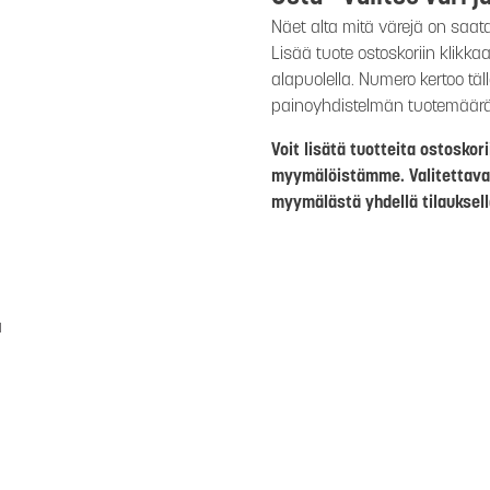
Näet alta mitä värejä on saat
Lisää tuote ostoskoriin klikk
alapuolella. Numero kertoo täl
painoyhdistelmän tuotemäär
Voit lisätä tuotteita ostosko
myymälöistämme. Valitettava
myymälästä yhdellä tilauksell
a