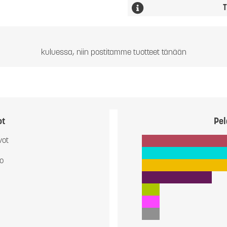
T
kuluessa, niin postitamme tuotteet tänään
ot
Pel
vot
io