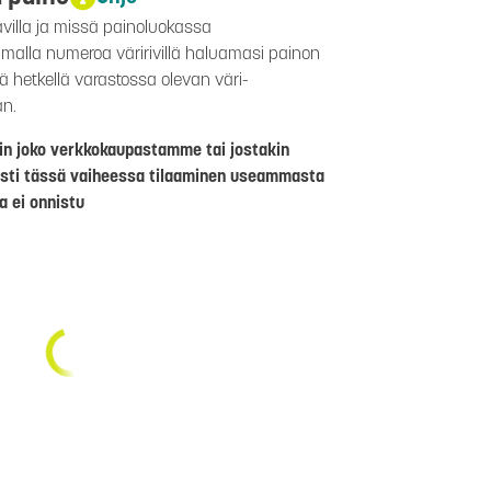
avilla ja missä painoluokassa
aamalla numeroa väririvillä haluamasi painon
lä hetkellä varastossa olevan väri-
än.
riin joko verkkokaupastamme tai jostakin
sti tässä vaiheessa tilaaminen useammasta
a ei onnistu