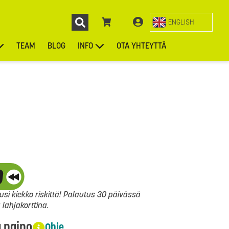
ENGLISH
TEAM
BLOG
INFO
OTA YHTEYTTÄ
ENGL
KIEKOT
LAUKUT
ASUSTEET
MUUT TUOTTEET
si kiekko riskittä! Palautus 30 päivässä
ahjakorttina.
a paino
Ohje