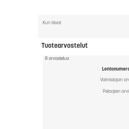
Kun tilaat
Tuotearvostelut
8 arvostelua
Lentonumer
Valmistajan ar
Pelaajien arv