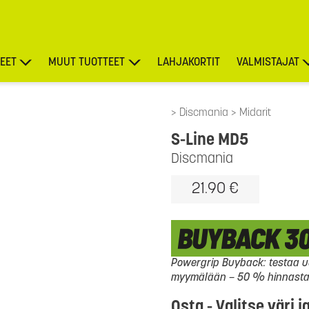
EET
MUUT TUOTTEET
LAHJAKORTIT
VALMISTAJAT
TARJOUKSET
Discmania
Midarit
S-Line MD5
Discmania
21.90 €
Powergrip Buyback: testaa uu
myymälään – 50 % hinnasta l
Osta - Valitse väri j