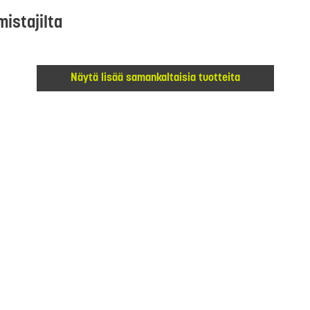
mistajilta
Näytä lisää samankaltaisia tuotteita