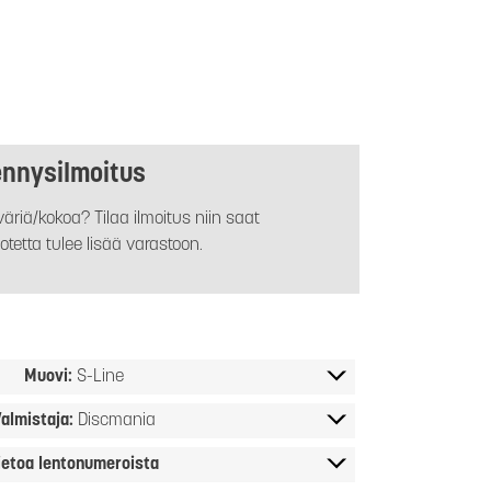
ennysilmoitus
äriä/kokoa? Tilaa ilmoitus niin saat
otetta tulee lisää varastoon.
Muovi:
S-Line
almistaja:
Discmania
ietoa lentonumeroista