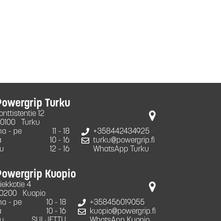
Powergrip Turku
onttistentie 12
0100
Turku
a - pe
11 - 18
+358442434925
a
10 - 16
turku@powergrip.fi
u
12 - 16
WhatsApp Turku
Powergrip Kuopio
iekkotie 4
0200
Kuopio
a - pe
10 - 18
+358456019055
a
10 - 16
kuopio@powergrip.fi
u
SULJETTU
WhatsApp Kuopio