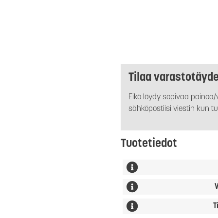
Tilaa varastotäyd
Eikö löydy sopivaa painoa/v
sähköpostiisi viestin kun tu
Tuotetiedot
V
T