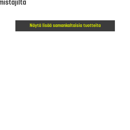
mistajilta
Näytä lisää samankaltaisia tuotteita