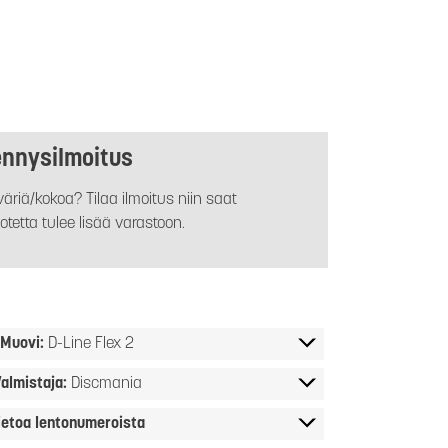
ennysilmoitus
äriä/kokoa? Tilaa ilmoitus niin saat
otetta tulee lisää varastoon.
Muovi:
D-Line Flex 2
almistaja:
Discmania
ietoa lentonumeroista