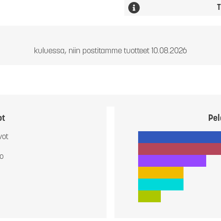
T
kuluessa, niin postitamme tuotteet 10.08.2026
ot
Pel
vot
io