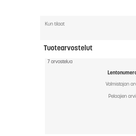
Kun tilaat
Tuotearvostelut
7 arvostelua
Lentonumer
Valmistajan ar
Pelaajien arv