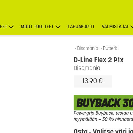
EET
MUUT TUOTTEET
LAHJAKORTIT
VALMISTAJAT
TARJOUKSET
Discmania
Putterit
D-Line Flex 2 P1x
Discmania
13.90 €
Powergrip Buyback: testaa uu
myymälään – 50 % hinnasta l
Osta - Valitse väri j