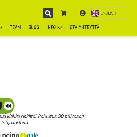
ENGLISH
TEAM
BLOG
INFO
OTA YHTEYTTÄ
ENGL
KIEKOT
LAUKUT
ASUSTEET
MUUT TUOTTEET
si kiekko riskittä! Palautus 30 päivässä
ahjakorttina.
a paino
Ohje