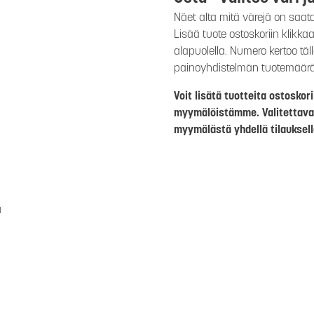
Näet alta mitä värejä on saat
Lisää tuote ostoskoriin klikk
alapuolella. Numero kertoo täl
painoyhdistelmän tuotemäär
Voit lisätä tuotteita ostosko
myymälöistämme. Valitettava
myymälästä yhdellä tilauksell
a