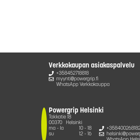
Verkkokaupan asiakaspalvelu
+358452718818
myynti@powergrip.fi
WhatsApp Verkkokauppa
Powergrip Helsinki
Takkatie 18
00370
Helsinki
ma - la
10 - 18
+35840026818
su
12 - 16
helsinki@powergr
WhatsApp Helsi