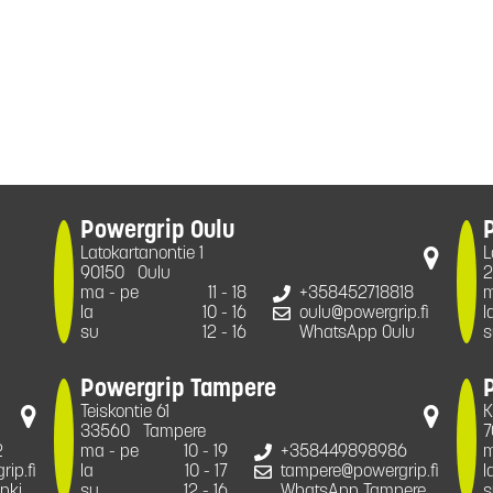
Powergrip Oulu
Latokartanontie 1
L
90150
Oulu
2
ma - pe
11 - 18
+358452718818
m
la
10 - 16
oulu@powergrip.fi
l
su
12 - 16
WhatsApp Oulu
s
Powergrip Tampere
Teiskontie 61
K
33560
Tampere
7
2
ma - pe
10 - 19
+358449898986
m
ip.fi
la
10 - 17
tampere@powergrip.fi
l
nki
su
12 - 16
WhatsApp Tampere
s