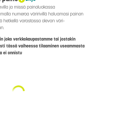
avilla ja missä painoluokassa
aamalla numeroa väririvillä haluamasi painon
lä hetkellä varastossa olevan väri-
än.
riin joko verkkokaupastamme tai jostakin
sti tässä vaiheessa tilaaminen useammasta
a ei onnistu