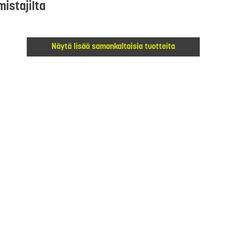
mistajilta
Näytä lisää samankaltaisia tuotteita