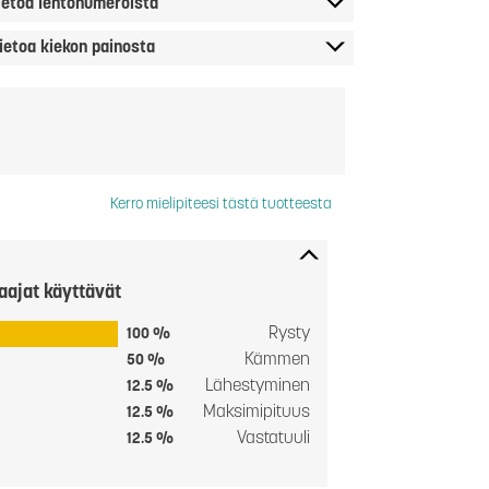
ietoa lentonumeroista
ietoa kiekon painosta
Kerro mielipiteesi tästä tuotteesta
aajat käyttävät
Rysty
100 %
Kämmen
50 %
Lähestyminen
12.5 %
Maksimipituus
12.5 %
Vastatuuli
12.5 %