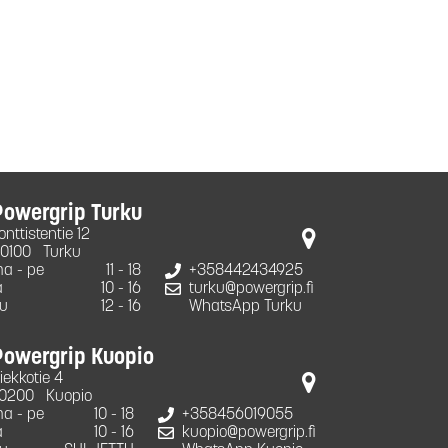
Powergrip Turku
onttistentie 12
0100
Turku
a - pe
11 - 18
+358442434925
a
10 - 16
turku@powergrip.fi
u
12 - 16
WhatsApp Turku
Powergrip Kuopio
iekkotie 4
0200
Kuopio
a - pe
10 - 18
+358456019055
a
10 - 16
kuopio@powergrip.fi