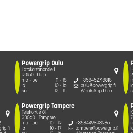
Powergrip Oulu
Latokartanontie 1
L
90150
Oulu
2
ma - pe
11 - 18
+358452718818
m
la
10 - 16
oulu@powergrip.fi
l
su
12 - 16
WhatsApp Oulu
s
Powergrip Tampere
Teiskontie 61
K
33560
Tampere
7
2
ma - pe
10 - 19
+358449898986
m
ip.fi
la
10 - 17
tampere@powergrip.fi
l