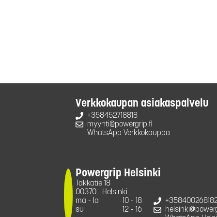
Verkkokaupan asiakaspalvelu
+358452718818
myynti@powergrip.fi
WhatsApp Verkkokauppa
Powergrip Helsinki
Takkatie 18
00370
Helsinki
ma - la
10 - 18
+35840026818
su
12 - 16
helsinki@powergr