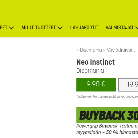
EET
MUUT TUOTTEET
LAHJAKORTIT
VALMISTAJAT
TARJOUKSET
Discmania
Väylädraiverit
Neo Instinct
Discmania
9.95 €
19.
Tuotteen alin hinta viimeisen 30 päivän aikana e
Powergrip Buyback: testaa uu
myymälään – 50 % hinnasta l