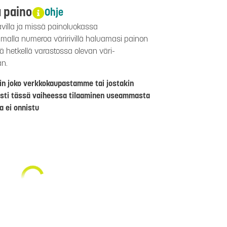
a paino
Ohje
avilla ja missä painoluokassa
aamalla numeroa väririvillä haluamasi painon
lä hetkellä varastossa olevan väri-
än.
riin joko verkkokaupastamme tai jostakin
sti tässä vaiheessa tilaaminen useammasta
a ei onnistu