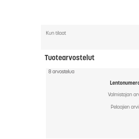
Kun tilaat
Tuotearvostelut
8 arvostelua
Lentonumer
Valmistajan ar
Pelaajien arv