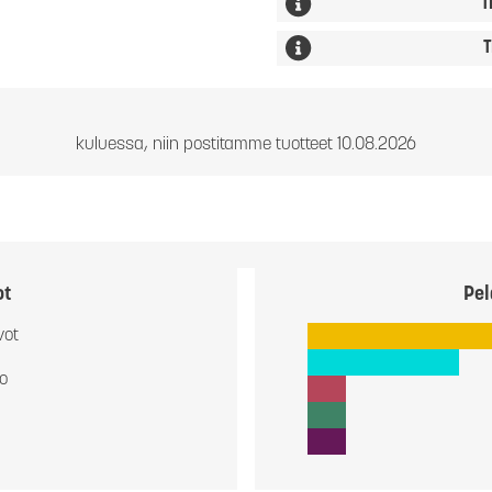
T
T
kuluessa, niin postitamme tuotteet 10.08.2026
ot
Pel
vot
io