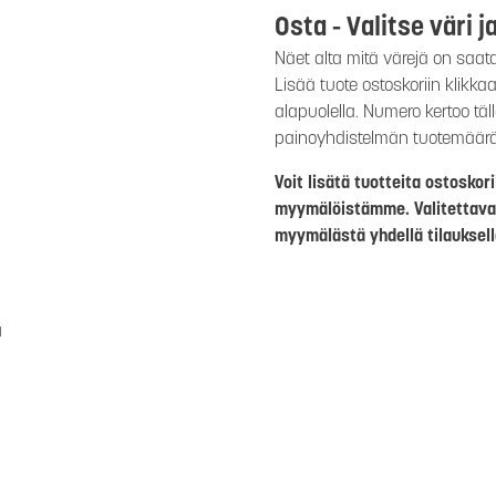
Osta - Valitse väri j
Näet alta mitä värejä on saat
Lisää tuote ostoskoriin klikk
alapuolella. Numero kertoo täl
painoyhdistelmän tuotemäär
Voit lisätä tuotteita ostosko
myymälöistämme. Valitettava
myymälästä yhdellä tilauksell
a