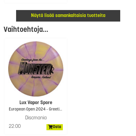
Näytä lisää samankaltaisia tuotteita
Vaihtoehtoja...
Lux Vapor Spore
European Open 2024 - Greetings Monster
Discmania
22.00
Osta