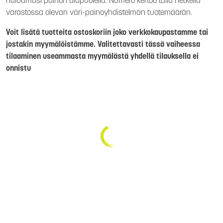
haluamasi painon alapuolella. Numero kertoo tällä hetkellä
varastossa olevan väri-painoyhdistelmän tuotemäärän.
Voit lisätä tuotteita ostoskoriin joko verkkokaupastamme tai
jostakin myymälöistämme. Valitettavasti tässä vaiheessa
tilaaminen useammasta myymälästä yhdellä tilauksella ei
onnistu