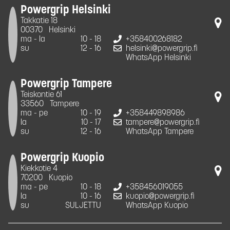
Powergrip Helsinki
Takkatie 18
00370
Helsinki
ma - la
10 - 18
+358400268182
su
12 - 16
helsinki@powergrip.fi
WhatsApp Helsinki
Powergrip Tampere
Teiskontie 61
33560
Tampere
ma - pe
10 - 19
+358449898986
la
10 - 17
tampere@powergrip.fi
su
12 - 16
WhatsApp Tampere
Powergrip Kuopio
Kiekkotie 4
70200
Kuopio
ma - pe
10 - 18
+358456019055
la
10 - 16
kuopio@powergrip.fi
su
SULJETTU
WhatsApp Kuopio