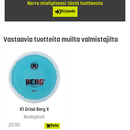
Kerro mielipiteesi tästä tuotteesta
Kirjaudu
Vastaavia tuotteita muilta valmistajilta
K1 Grind Berg X
Kastaplast
20.90
Osta