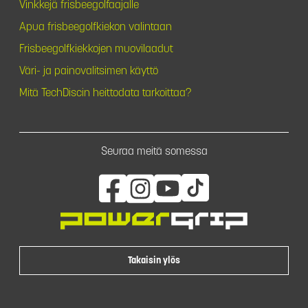
Vinkkejä frisbeegolfaajalle
Apua frisbeegolfkiekon valintaan
Frisbeegolfkiekkojen muovilaadut
Väri- ja painovalitsimen käyttö
Mitä TechDiscin heittodata tarkoittaa?
Seuraa meitä somessa
Takaisin ylös