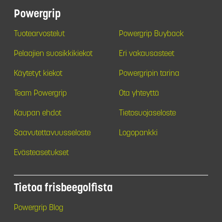
Powergrip
Tuotearvostelut
Powergrip Buyback
Pelaajien suosikkikiekot
Eri vakausasteet
Käytetyt kiekot
Powergripin tarina
Team Powergrip
Ota yhteyttä
Kaupan ehdot
Tietosuojaseloste
Saavutettavuusseloste
Logopankki
Evästeasetukset
Tietoa frisbeegolfista
Powergrip Blog