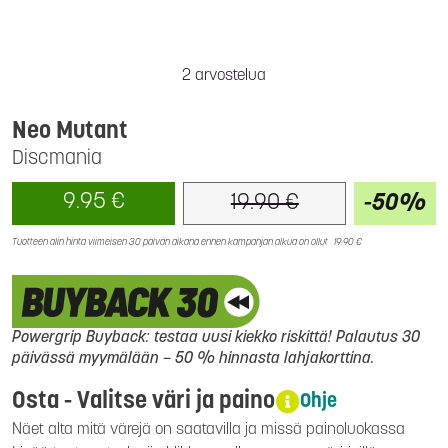
2 arvostelua
Neo Mutant
Discmania
9.95 €
-50%
19.90 €
Tuotteen alin hinta viimeisen 30 päivän aikana ennen kampanjan alkua on ollut
19.90 €
Powergrip Buyback: testaa uusi kiekko riskittä! Palautus 30
päivässä myymälään – 50 % hinnasta lahjakorttina.
Osta - Valitse väri ja paino
Ohje
Näet alta mitä värejä on saatavilla ja missä painoluokassa