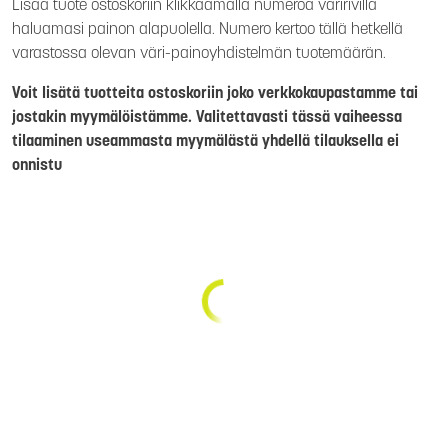
Lisää tuote ostoskoriin klikkaamalla numeroa väririvillä
haluamasi painon alapuolella. Numero kertoo tällä hetkellä
varastossa olevan väri-painoyhdistelmän tuotemäärän.
Voit lisätä tuotteita ostoskoriin joko verkkokaupastamme tai
jostakin myymälöistämme. Valitettavasti tässä vaiheessa
tilaaminen useammasta myymälästä yhdellä tilauksella ei
onnistu