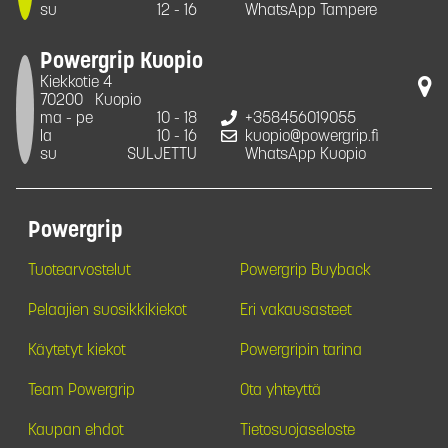
su
12 - 16
WhatsApp Tampere
Powergrip Kuopio
Kiekkotie 4
70200
Kuopio
ma - pe
10 - 18
+358456019055
la
10 - 16
kuopio@powergrip.fi
su
SULJETTU
WhatsApp Kuopio
Powergrip
Tuotearvostelut
Powergrip Buyback
Pelaajien suosikkikiekot
Eri vakausasteet
Käytetyt kiekot
Powergripin tarina
Team Powergrip
Ota yhteyttä
Kaupan ehdot
Tietosuojaseloste