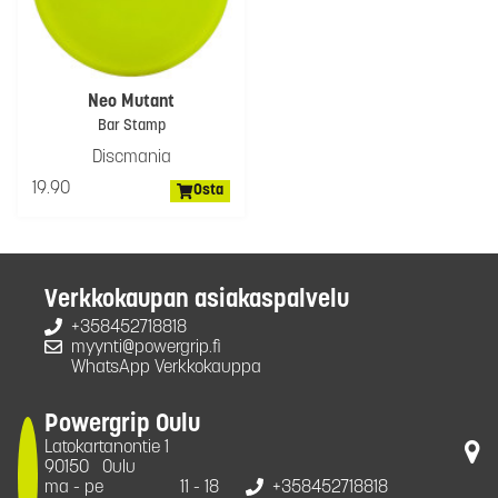
Neo Mutant
Bar Stamp
Discmania
19.90
Osta
Verkkokaupan asiakaspalvelu
+358452718818
myynti@powergrip.fi
WhatsApp Verkkokauppa
Powergrip Oulu
Latokartanontie 1
90150
Oulu
ma - pe
11 - 18
+358452718818