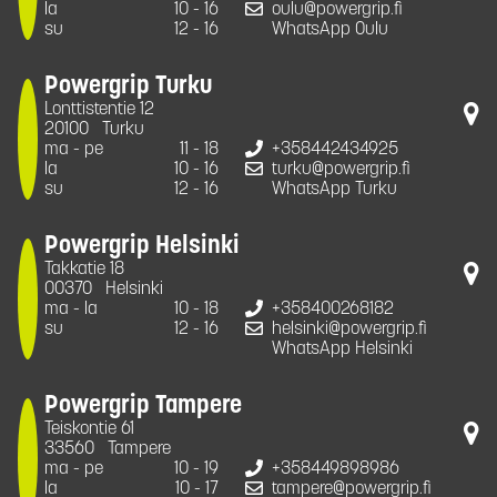
la
10 - 16
oulu@powergrip.fi
su
12 - 16
WhatsApp Oulu
Powergrip Turku
Lonttistentie 12
20100
Turku
ma - pe
11 - 18
+358442434925
la
10 - 16
turku@powergrip.fi
su
12 - 16
WhatsApp Turku
Powergrip Helsinki
Takkatie 18
00370
Helsinki
ma - la
10 - 18
+358400268182
su
12 - 16
helsinki@powergrip.fi
WhatsApp Helsinki
Powergrip Tampere
Teiskontie 61
33560
Tampere
ma - pe
10 - 19
+358449898986
la
10 - 17
tampere@powergrip.fi