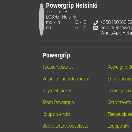
Powergrip Helsinki
Takkatie 18
00370
Helsinki
ma - la
10 - 18
+35840026818
su
12 - 16
helsinki@powergr
WhatsApp Helsi
Powergrip
Tuotearvostelut
Powergrip 
Pelaajien suosikkikiekot
Eri vakausa
Käytetyt kiekot
Powergripin 
Team Powergrip
Ota yhteyttä
Kaupan ehdot
Tietosuojase
Saavutettavuusseloste
Logopankki