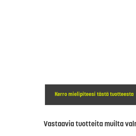
Kerro mielipiteesi tästä tuotteesta
Vastaavia tuotteita muilta val