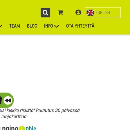
ENGLISH
TEAM
BLOG
INFO
OTA YHTEYTTÄ
ENGL
KIEKOT
LAUKUT
ASUSTEET
MUUT TUOTTEET
si kiekko riskittä! Palautus 30 päivässä
ahjakorttina.
a paino
Ohje