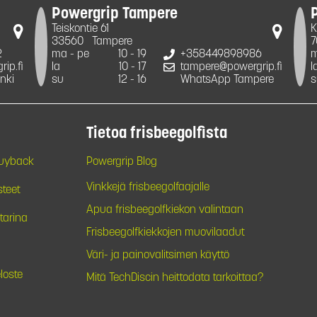
Powergrip Tampere
Teiskontie 61
K
33560
Tampere
7
2
ma - pe
10 - 19
+358449898986
m
ip.fi
la
10 - 17
tampere@powergrip.fi
l
nki
su
12 - 16
WhatsApp Tampere
s
Tietoa frisbeegolfista
Buyback
Powergrip Blog
Vinkkejä frisbeegolfaajalle
steet
Apua frisbeegolfkiekon valintaan
tarina
Frisbeegolfkiekkojen muovilaadut
Väri- ja painovalitsimen käyttö
loste
Mitä TechDiscin heittodata tarkoittaa?