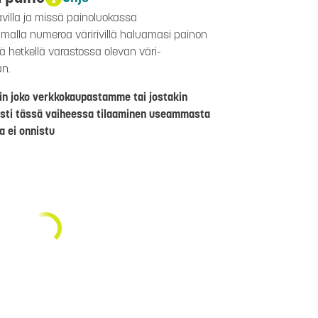
avilla ja missä painoluokassa
aamalla numeroa väririvillä haluamasi painon
lä hetkellä varastossa olevan väri-
än.
riin joko verkkokaupastamme tai jostakin
sti tässä vaiheessa tilaaminen useammasta
a ei onnistu