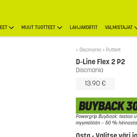
EET
MUUT TUOTTEET
LAHJAKORTIT
VALMISTAJAT
TARJOUKSET
Discmania
Putterit
D-Line Flex 2 P2
Discmania
13.90 €
Powergrip Buyback: testaa uu
myymälään – 50 % hinnasta l
Osta - Valitse väri j