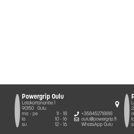
Powergrip Oulu
Latokartanontie 1
L
90150
Oulu
2
ma - pe
11 - 18
+358452718818
m
la
10 - 16
oulu@powergrip.fi
l
su
12 - 16
WhatsApp Oulu
s