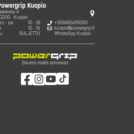
Powergrip Kuopio
iekkotie 4
0200
Kuopio
a - pe
10 - 18
+358456019055
a
10 - 16
kuopio@powergrip.fi
u
SULJETTU
WhatsApp Kuopio
Seuraa meitä somessa