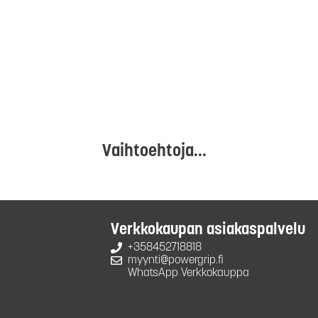
Vaihtoehtoja...
Verkkokaupan asiakaspalvelu
+358452718818
myynti@powergrip.fi
WhatsApp Verkkokauppa