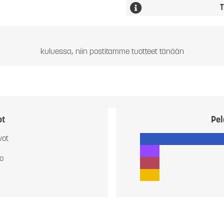
T
kuluessa, niin postitamme tuotteet tänään
ot
Pel
vot
io