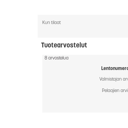
Kun tilaat
Tuotearvostelut
8 arvostelua
Lentonumer
Valmistajan ar
Pelaajien arv