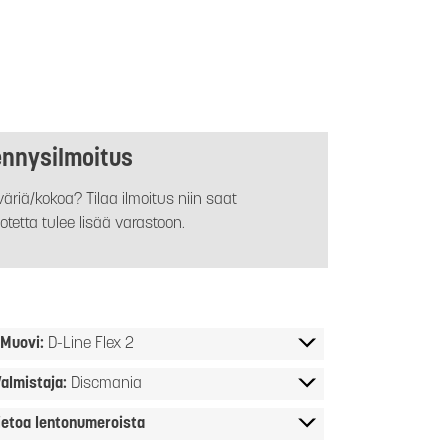
ennysilmoitus
äriä/kokoa? Tilaa ilmoitus niin saat
otetta tulee lisää varastoon.
Muovi:
D-Line Flex 2
almistaja:
Discmania
ietoa lentonumeroista