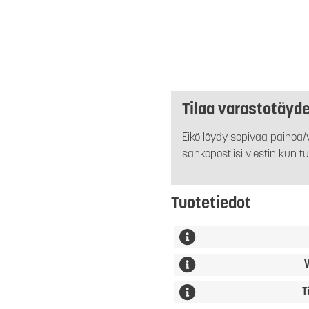
Tilaa varastotäyd
Eikö löydy sopivaa painoa/v
sähköpostiisi viestin kun tu
Tuotetiedot
V
T