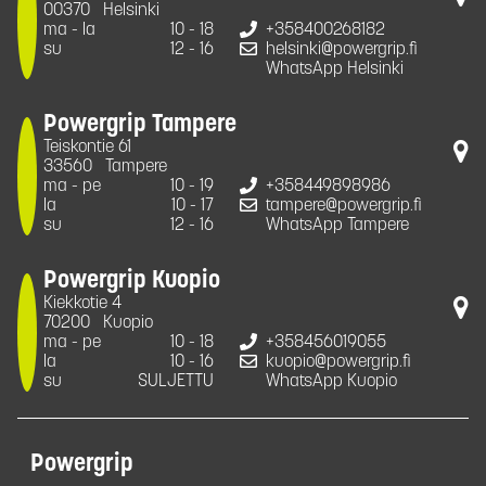
00370
Helsinki
ma - la
10 - 18
+358400268182
su
12 - 16
helsinki@powergrip.fi
WhatsApp Helsinki
Powergrip Tampere
Teiskontie 61
33560
Tampere
ma - pe
10 - 19
+358449898986
la
10 - 17
tampere@powergrip.fi
su
12 - 16
WhatsApp Tampere
Powergrip Kuopio
Kiekkotie 4
70200
Kuopio
ma - pe
10 - 18
+358456019055
la
10 - 16
kuopio@powergrip.fi
su
SULJETTU
WhatsApp Kuopio
Powergrip