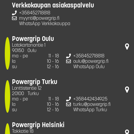
Verkkokaupan asiakaspalvelu
+358452718818
myynti@powergrip.fi
WhatsApp Verkkokauppa
Powergrip Oulu
Latokartanontie 1
90150
Oulu
ma - pe
11 - 18
+358452718818
la
10 - 16
oulu@powergrip.fi
su
12 - 16
WhatsApp Oulu
Powergrip Turku
Lonttistentie 12
20100
Turku
ma - pe
11 - 18
+358442434925
la
10 - 16
turku@powergrip.fi
su
12 - 16
WhatsApp Turku
Powergrip Helsinki
Takkatie 18