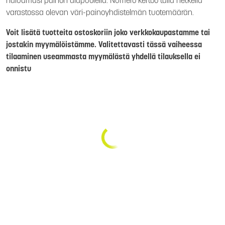
haluamasi painon alapuolella. Numero kertoo tällä hetkellä
varastossa olevan väri-painoyhdistelmän tuotemäärän.
Voit lisätä tuotteita ostoskoriin joko verkkokaupastamme tai
jostakin myymälöistämme. Valitettavasti tässä vaiheessa
tilaaminen useammasta myymälästä yhdellä tilauksella ei
onnistu