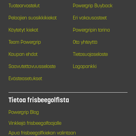
Tuotearvostelut
Powergrip Buyback
Pelaajien suosikkikiekot
Eri vakausasteet
Käytetyt kiekot
Powergripin tarina
Team Powergrip
Ota yhteyttä
Kaupan ehdot
Tietosuojaseloste
Saavutettavuusseloste
Logopankki
Evästeasetukset
Tietoa frisbeegolfista
Powergrip Blog
Vinkkejä frisbeegolfaajalle
Apua frisbeegolfkiekon valintaan