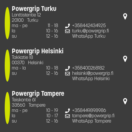
Powergrip Turku
Lonttistentie 12
20100
Turku
ma - pe
11 - 18
+358442434925
la
10 - 16
turku@powergrip.fi
su
12 - 16
WhatsApp Turku
Powergrip Helsinki
Takkatie 18
00370
Helsinki
ma - la
10 - 18
+358400268182
su
12 - 16
helsinki@powergrip.fi
WhatsApp Helsinki
Powergrip Tampere
Teiskontie 61
33560
Tampere
ma - pe
10 - 19
+358449898986
la
10 - 17
tampere@powergrip.fi
su
12 - 16
WhatsApp Tampere