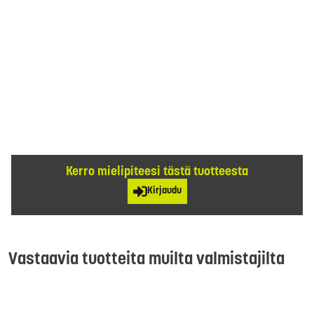
Kerro mielipiteesi tästä tuotteesta
Kirjaudu
Vastaavia tuotteita muilta valmistajilta