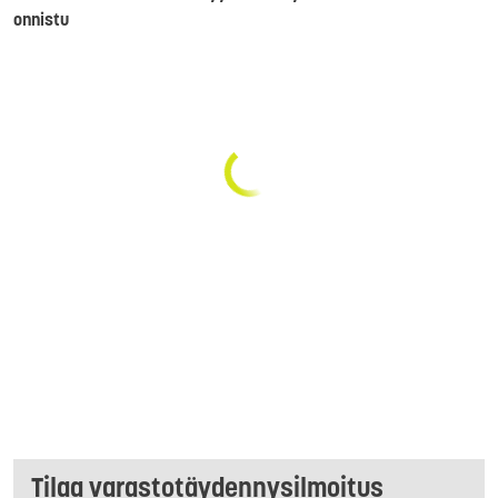
onnistu
Tilaa varastotäydennysilmoitus