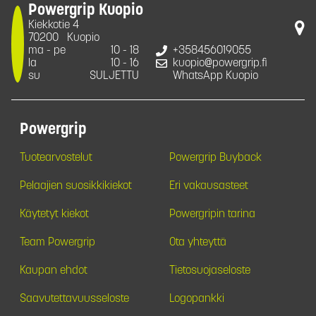
Powergrip Kuopio
Kiekkotie 4
70200
Kuopio
ma - pe
10 - 18
+358456019055
la
10 - 16
kuopio@powergrip.fi
su
SULJETTU
WhatsApp Kuopio
Powergrip
Tuotearvostelut
Powergrip Buyback
Pelaajien suosikkikiekot
Eri vakausasteet
Käytetyt kiekot
Powergripin tarina
Team Powergrip
Ota yhteyttä
Kaupan ehdot
Tietosuojaseloste
Saavutettavuusseloste
Logopankki