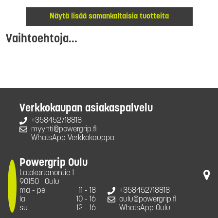
Näytä lisää samankaltaisia tuotteita
Vaihtoehtoja...
Verkkokaupan asiakaspalvelu
+358452718818
myynti@powergrip.fi
WhatsApp Verkkokauppa
Powergrip Oulu
Latokartanontie 1
90150
Oulu
ma - pe
11 - 18
+358452718818
la
10 - 16
oulu@powergrip.fi
su
12 - 16
WhatsApp Oulu