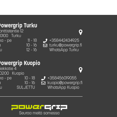
Powergrip Turku
onttistentie 12
0100
Turku
a - pe
11 - 18
+358442434925
a
10 - 16
turku@powergrip.fi
u
12 - 16
WhatsApp Turku
Powergrip Kuopio
iekkotie 4
0200
Kuopio
a - pe
10 - 18
+358456019055
a
10 - 16
kuopio@powergrip.fi
u
SULJETTU
WhatsApp Kuopio
Seuraa meitä somessa