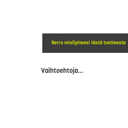
Kerro mielipiteesi tästä tuotteesta
Vaihtoehtoja...