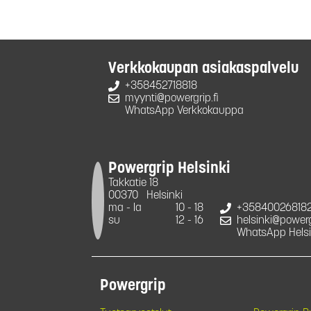
Verkkokaupan asiakaspalvelu
+358452718818
myynti@powergrip.fi
WhatsApp Verkkokauppa
Powergrip Helsinki
Takkatie 18
00370
Helsinki
ma - la
10 - 18
+35840026818
su
12 - 16
helsinki@powergr
WhatsApp Helsi
Powergrip