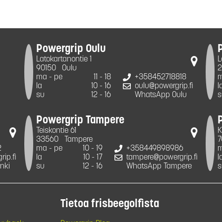
Powergrip Oulu
Latokartanontie 1
L
90150
Oulu
2
ma - pe
11 - 18
+358452718818
m
la
10 - 16
oulu@powergrip.fi
l
su
12 - 16
WhatsApp Oulu
s
Powergrip Tampere
Teiskontie 61
K
33560
Tampere
7
2
ma - pe
10 - 19
+358449898986
m
ip.fi
la
10 - 17
tampere@powergrip.fi
l
nki
su
12 - 16
WhatsApp Tampere
s
Tietoa frisbeegolfista