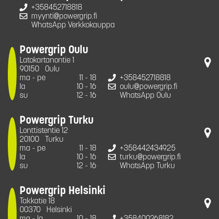
+358452718818
myynti@powergrip.fi
WhatsApp Verkkokauppa
Powergrip Oulu
Latokartanontie 1
90150
Oulu
ma - pe
11 - 18
+358452718818
la
10 - 16
oulu@powergrip.fi
su
12 - 16
WhatsApp Oulu
Powergrip Turku
Lonttistentie 12
20100
Turku
ma - pe
11 - 18
+358442434925
la
10 - 16
turku@powergrip.fi
su
12 - 16
WhatsApp Turku
Powergrip Helsinki
Takkatie 18
00370
Helsinki
ma - la
10 - 18
+358400268182