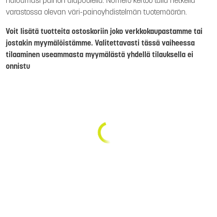
haluamasi painon alapuolella. Numero kertoo tällä hetkellä
varastossa olevan väri-painoyhdistelmän tuotemäärän.
Voit lisätä tuotteita ostoskoriin joko verkkokaupastamme tai
jostakin myymälöistämme. Valitettavasti tässä vaiheessa
tilaaminen useammasta myymälästä yhdellä tilauksella ei
onnistu