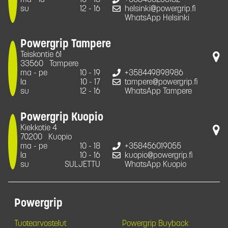
su
12 - 16
helsinki@powergrip.fi
WhatsApp Helsinki
Powergrip Tampere
Teiskontie 61
33560
Tampere
ma - pe
10 - 19
+358449898986
la
10 - 17
tampere@powergrip.fi
su
12 - 16
WhatsApp Tampere
Powergrip Kuopio
Kiekkotie 4
70200
Kuopio
ma - pe
10 - 18
+358456019055
la
10 - 16
kuopio@powergrip.fi
su
SULJETTU
WhatsApp Kuopio
Powergrip
Tuotearvostelut
Powergrip Buyback