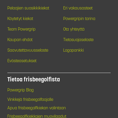
Pelaajien suosikkikiekot
Eri vakausasteet
Käytetyt kiekot
Powergripin tarina
Team Powergrip
Ota yhteyttä
Kaupan ehdot
Tietosuojaseloste
Saavutettavuusseloste
Logopankki
Evästeasetukset
Tietoa frisbeegolfista
Powergrip Blog
Vinkkejä frisbeegolfaajalle
Apua frisbeegolfkiekon valintaan
Frisbeegolfkiekkojen muovilaadut