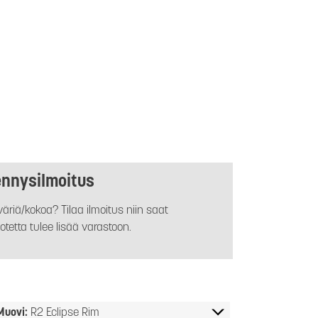
ennysilmoitus
äriä/kokoa? Tilaa ilmoitus niin saat
otetta tulee lisää varastoon.
Muovi:
R2 Eclipse Rim