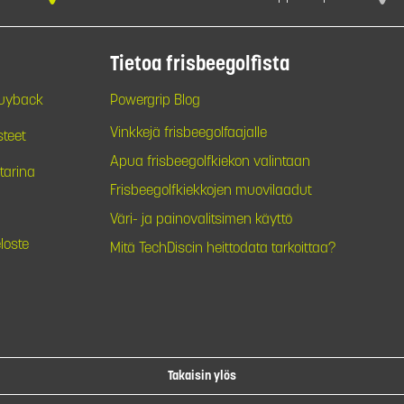
Tietoa frisbeegolfista
Buyback
Powergrip Blog
Vinkkejä frisbeegolfaajalle
steet
Apua frisbeegolfkiekon valintaan
tarina
Frisbeegolfkiekkojen muovilaadut
Väri- ja painovalitsimen käyttö
loste
Mitä TechDiscin heittodata tarkoittaa?
Takaisin ylös