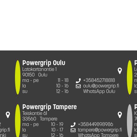
Powergrip Oulu
Latokartanontie 1
L
90150
Oulu
2
ma - pe
11 - 18
+358452718818
m
la
10 - 16
oulu@powergrip.fi
l
su
12 - 16
WhatsApp Oulu
s
Powergrip Tampere
Teiskontie 61
K
33560
Tampere
7
2
ma - pe
10 - 19
+358449898986
m
ip.fi
la
10 - 17
tampere@powergrip.fi
l
nki
su
12 - 16
WhatsApp Tampere
s