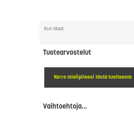
Kun tilaat
Tuotearvostelut
Kerro mielipiteesi tästä tuotteesta
Vaihtoehtoja...