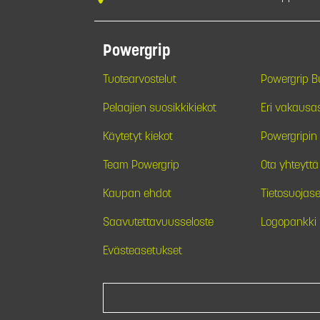
Powergrip
Tuotearvostelut
Powergrip 
Pelaajien suosikkikiekot
Eri vakausa
Käytetyt kiekot
Powergripin 
Team Powergrip
Ota yhteyttä
Kaupan ehdot
Tietosuojase
Saavutettavuusseloste
Logopankki
Evästeasetukset