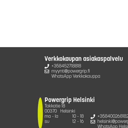
Verkkokaupan asiakaspalvelu
+358452718818
myynti@powergrip.fi
WhatsApp Verkkokauppa
Powergrip Helsinki
Takkatie 18
00370
Helsinki
ma - la
10 - 18
+35840026818
su
12 - 16
helsinki@powergr
WhatsApp Helsi