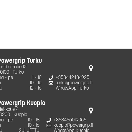
Powergrip Turku
onttistentie 12
0100
Turku
a - pe
11 - 18
+358442434925
a
10 - 16
turku@powergrip.fi
u
12 - 16
WhatsApp Turku
Powergrip Kuopio
iekkotie 4
0200
Kuopio
a - pe
10 - 18
+358456019055
a
10 - 16
kuopio@powergrip.fi
u
SULJETTU
WhatsApp Kuopio