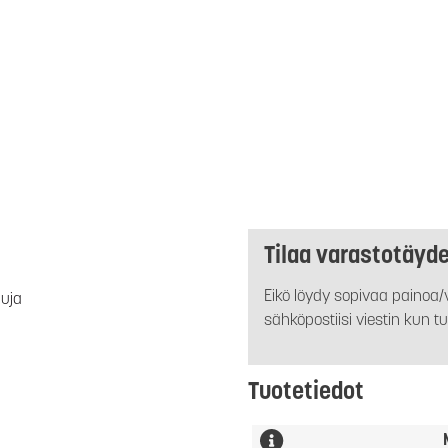
Tilaa varastotäyd
Eikö löydy sopivaa painoa/v
luja
sähköpostiisi viestin kun tu
Tuotetiedot