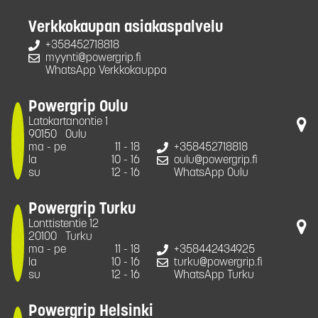
Verkkokaupan asiakaspalvelu
+358452718818
myynti@powergrip.fi
WhatsApp Verkkokauppa
Powergrip Oulu
Latokartanontie 1
90150
Oulu
ma - pe
11 - 18
+358452718818
la
10 - 16
oulu@powergrip.fi
su
12 - 16
WhatsApp Oulu
Powergrip Turku
Lonttistentie 12
20100
Turku
ma - pe
11 - 18
+358442434925
la
10 - 16
turku@powergrip.fi
su
12 - 16
WhatsApp Turku
Powergrip Helsinki