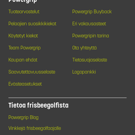
Powergrip
Tuotearvostelut
Powergrip Buyback
Pelaajien suosikkikiekot
Eri vakausasteet
Käytetyt kiekot
Powergripin tarina
Team Powergrip
Ota yhteyttä
Kaupan ehdot
Tietosuojaseloste
Saavutettavuusseloste
Logopankki
Evästeasetukset
Tietoa frisbeegolfista
Powergrip Blog
Vinkkejä frisbeegolfaajalle