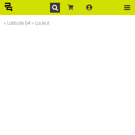
Latitude 64
Laukut