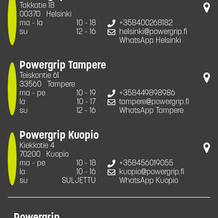
Takkatie 18
00370
Helsinki
ma - la
10 - 18
+358400268182
su
12 - 16
helsinki@powergrip.fi
WhatsApp Helsinki
Powergrip Tampere
Teiskontie 61
33560
Tampere
ma - pe
10 - 19
+358449898986
la
10 - 17
tampere@powergrip.fi
su
12 - 16
WhatsApp Tampere
Powergrip Kuopio
Kiekkotie 4
70200
Kuopio
ma - pe
10 - 18
+358456019055
la
10 - 16
kuopio@powergrip.fi
su
SULJETTU
WhatsApp Kuopio