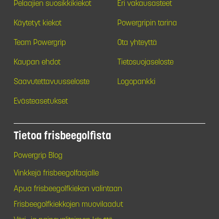
Pelaajien suosikkikiekot
Eri vakausasteet
Käytetyt kiekot
Powergripin tarina
Team Powergrip
Ota yhteyttä
Kaupan ehdot
Tietosuojaseloste
Saavutettavuusseloste
Logopankki
Evästeasetukset
Tietoa frisbeegolfista
Powergrip Blog
Vinkkejä frisbeegolfaajalle
Apua frisbeegolfkiekon valintaan
Frisbeegolfkiekkojen muovilaadut