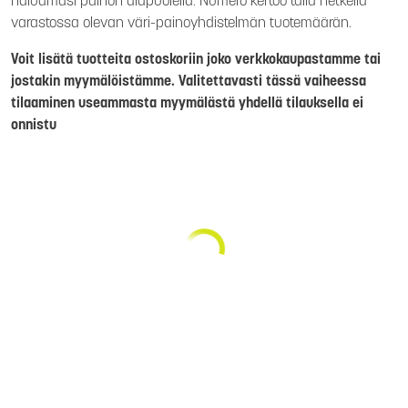
haluamasi painon alapuolella. Numero kertoo tällä hetkellä
varastossa olevan väri-painoyhdistelmän tuotemäärän.
Voit lisätä tuotteita ostoskoriin joko verkkokaupastamme tai
jostakin myymälöistämme. Valitettavasti tässä vaiheessa
tilaaminen useammasta myymälästä yhdellä tilauksella ei
onnistu