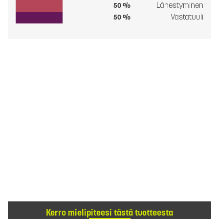
Lähestyminen
50 %
Vastatuuli
50 %
Kerro mielipiteesi tästä tuotteesta