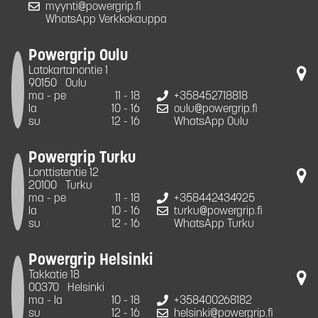
myynti@powergrip.fi
WhatsApp Verkkokauppa
Powergrip Oulu
Latokartanontie 1
90150
Oulu
ma - pe
11 - 18
+358452718818
la
10 - 16
oulu@powergrip.fi
su
12 - 16
WhatsApp Oulu
Powergrip Turku
Lonttistentie 12
20100
Turku
ma - pe
11 - 18
+358442434925
la
10 - 16
turku@powergrip.fi
su
12 - 16
WhatsApp Turku
Powergrip Helsinki
Takkatie 18
00370
Helsinki
ma - la
10 - 18
+358400268182
su
12 - 16
helsinki@powergrip.fi