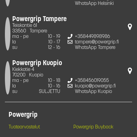
WhatsApp Helsinki
Powergrip Tampere
Teiskontie 61
33560
Tampere
ma - pe
10 - 19
+358449898986
la
10 - 17
tampere@powergrip.fi
su
12 - 16
WhatsApp Tampere
Powergrip Kuopio
Kiekkotie 4
70200
Kuopio
ma - pe
10 - 18
+358456019055
la
10 - 16
kuopio@powergrip.fi
su
SULJETTU
WhatsApp Kuopio
Powergrip
Tuotearvostelut
Powergrip Buyback