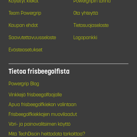
Käytetyt kiekot
Powergripin tarina
Team Powergrip
Ota yhteyttä
Kaupan ehdot
Tietosuojaseloste
Saavutettavuusseloste
Logopankki
Evästeasetukset
Tietoa frisbeegolfista
Powergrip Blog
Vinkkejä frisbeegolfaajalle
Apua frisbeegolfkiekon valintaan
Frisbeegolfkiekkojen muovilaadut
Väri- ja painovalitsimen käyttö
Mitä TechDiscin heittodata tarkoittaa?