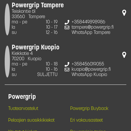
Powergrip Tampere
Teiskontie 61
33560
Tampere
ma - pe
10 - 19
+358449898986
la
10 - 17
tampere@powergrip.fi
su
12 - 16
WhatsApp Tampere
Powergrip Kuopio
Kiekkotie 4
70200
Kuopio
ma - pe
10 - 18
+358456019055
la
10 - 16
kuopio@powergrip.fi
su
SULJETTU
WhatsApp Kuopio
Powergrip
Tuotearvostelut
Powergrip Buyback
Pelaajien suosikkikiekot
Eri vakausasteet