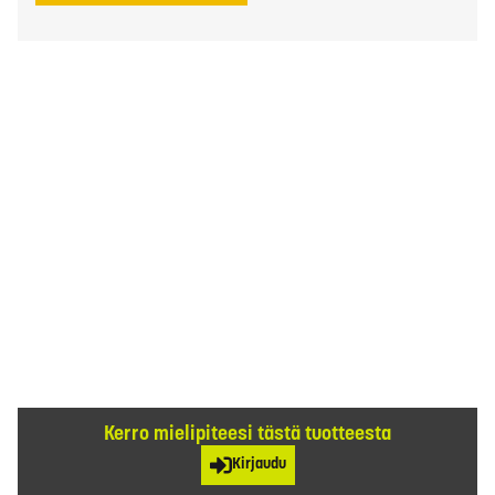
Kerro mielipiteesi tästä tuotteesta
Kirjaudu