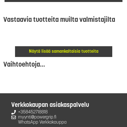
Vastaavia tuotteita muilta valmistajilta
Näytä lisää samankaltaisia tuotteita
Vaihtoehtoja...
Verkkokaupan asiakaspalvelu
+358452718818
myynti@powergrip.fi
WhatsApp Verkkokauppa