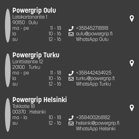
Powergrip Oulu
Latokartanontie 1
90150
Oulu
ma - pe
11 - 18
+358452718818
la
10 - 16
oulu@powergrip.fi
su
12 - 16
WhatsApp Oulu
Powergrip Turku
Lonttistentie 12
20100
Turku
ma - pe
11 - 18
+358442434925
la
10 - 16
turku@powergrip.fi
su
12 - 16
WhatsApp Turku
Powergrip Helsinki
Takkatie 18
00370
Helsinki
ma - la
10 - 18
+358400268182
su
12 - 16
helsinki@powergrip.fi
WhatsApp Helsinki