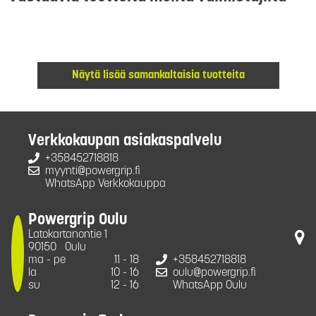
Näytä lisää samankaltaisia tuotteita
Verkkokaupan asiakaspalvelu
+358452718818
myynti@powergrip.fi
WhatsApp Verkkokauppa
Powergrip Oulu
Latokartanontie 1
90150
Oulu
ma - pe
11 - 18
+358452718818
la
10 - 16
oulu@powergrip.fi
su
12 - 16
WhatsApp Oulu