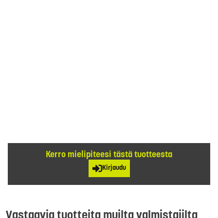
Kerro mielipiteesi tästä tuotteesta
Kirjaudu
Vastaavia tuotteita muilta valmistajilta