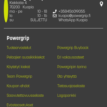
Kiekkotie 4
70200
Kuopio
ma - pe
10 - 18
+358456019055
la
10 - 16
kuopio@powergrip.fi
su
SULJETTU
WhatsApp Kuopio
Powergrip
Tuotearvostelut
Powergrip Buyback
Pelaajien suosikkikiekot
Eri vakausasteet
Käytetyt kiekot
Powergripin tarina
Team Powergrip
Ota yhteyttä
Kaupan ehdot
Tietosuojaseloste
Saavutettavuusseloste
Logopankki
Evästeasetukset