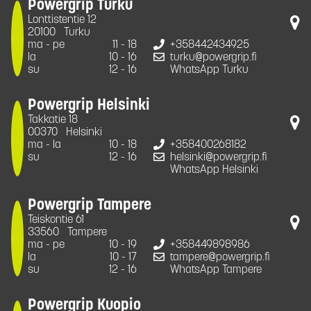
Powergrip Turku
Lonttistentie 12
20100
Turku
ma - pe
11 - 18
+358442434925
la
10 - 16
turku@powergrip.fi
su
12 - 16
WhatsApp Turku
Powergrip Helsinki
Takkatie 18
00370
Helsinki
ma - la
10 - 18
+358400268182
su
12 - 16
helsinki@powergrip.fi
WhatsApp Helsinki
Powergrip Tampere
Teiskontie 61
33560
Tampere
ma - pe
10 - 19
+358449898986
la
10 - 17
tampere@powergrip.fi
su
12 - 16
WhatsApp Tampere
Powergrip Kuopio