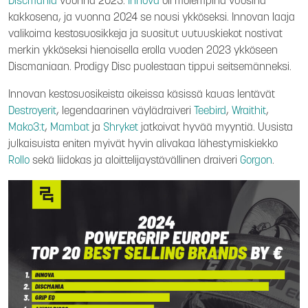
Discmania
vuonna 2023.
Innova
oli molempina vuosina
kakkosena, ja vuonna 2024 se nousi ykköseksi. Innovan laaja
valikoima kestosuosikkeja ja suositut uutuuskiekot nostivat
merkin ykköseksi hienoisella erolla vuoden 2023 ykköseen
Discmaniaan. Prodigy Disc puolestaan tippui seitsemänneksi.
Innovan kestosuosikeista oikeissa käsissä kauas lentävät
Destroyerit
, legendaarinen väylädraiveri
Teebird
,
Wraithit
,
Mako3:t
,
Mambat
ja
Shryket
jatkoivat hyvää myyntiä. Uusista
julkaisuista eniten myivät hyvin alivakaa lähestymiskiekko
Rollo
sekä liidokas ja aloittelijaystävällinen draiveri
Gorgon
.