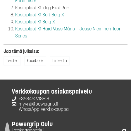
Fundraiser
Kastaplast K1 Idog First Run
Kastaplast K1 Soft Berg X
Kastaplast K1 Berg X
Kastaplast K1 Hard Vass Måns – Jesse Nieminen Tour
Series
Jaa tämä julkaisu:
Twitter
Facebook
LinkedIn
Verkkokaupan asiakaspalvelu
+358452718818
myynti@powergrip.fi
WhatsApp Verkkokauppa
Powergrip Oulu
Latokartanontie 1