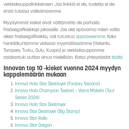
verkkokauppalinkkeineen. Jos linkkiä ei ole, tuotetta ei ole
enää tulossa valikoimaamme.
Myydyimmät kiekot eivät välttämättä ole parhaita
frisbeegolfkiekkoja jokaiselle. Jos olet epävarma miten valita
oikea frisbeegolfkiekko, voit tutustua
oppaaseemme
. Koko
henkilökuntamme viidessä myymälässämme (Helsinki,
Tampere, Turku, Oulu, Kuopio) ja verkkokauppamme
asiakastuki auttaa sinua mielellään. Katso yhteystiedot
täältä
.
Innovan top 10 -kiekot vuonna 2024 myydyn
kappalemäärän mukaan
Innova Halo Star Destroyer (Factory Second)
Innova Halo Champion Teebird – Väinö Mäkelä (Tour
Series 2024)
Innova Halo Star Destroyer
Innova Star Destroyer (Big Stamp)
Innova Star Rollo
Innova Star Gorgon