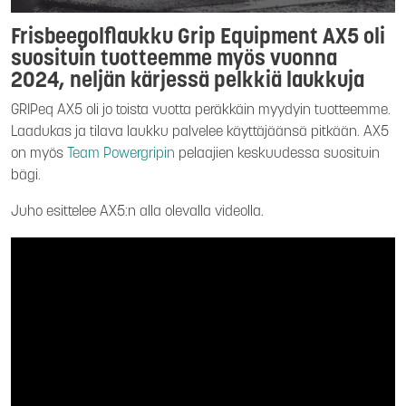
Frisbeegolflaukku Grip Equipment AX5 oli
suosituin tuotteemme myös vuonna
2024, neljän kärjessä pelkkiä laukkuja
GRIPeq AX5 oli jo toista vuotta peräkkäin myydyin tuotteemme.
Laadukas ja tilava laukku palvelee käyttäjäänsä pitkään. AX5
on myös
Team Powergripin
pelaajien keskuudessa suosituin
bägi.
Juho esittelee AX5:n alla olevalla videolla.