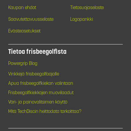
Kaupan ehdot
Tietosuojaseloste
Saavutettavuusseloste
Logopankki
Evästeasetukset
Tietoa frisbeegolfista
Powergrip Blog
Vinkkejä frisbeegolfaajalle
Apua frisbeegolfkiekon valintaan
Frisbeegolfkiekkojen muovilaadut
Väri- ja painovalitsimen käyttö
Mitä TechDiscin heittodata tarkoittaa?