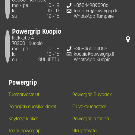
33560
Tampere
ma - pe
10 - 19
+358449898986
la
10 - 17
tampere@powergrip.fi
su
12 - 16
WhatsApp Tampere
Powergrip Kuopio
Kiekkotie 4
70200
Kuopio
ma - pe
10 - 18
+358456019055
la
10 - 16
kuopio@powergrip.fi
su
SULJETTU
WhatsApp Kuopio
Powergrip
Tuotearvostelut
Powergrip Buyback
Pelaajien suosikkikiekot
Eri vakausasteet
Käytetyt kiekot
Powergripin tarina
Team Powergrip
Ota yhteyttä