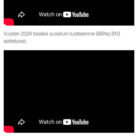
Vuoden 2024 toiseksi suosituin tuotteemme GRIPeq BX3
esittelyssä: