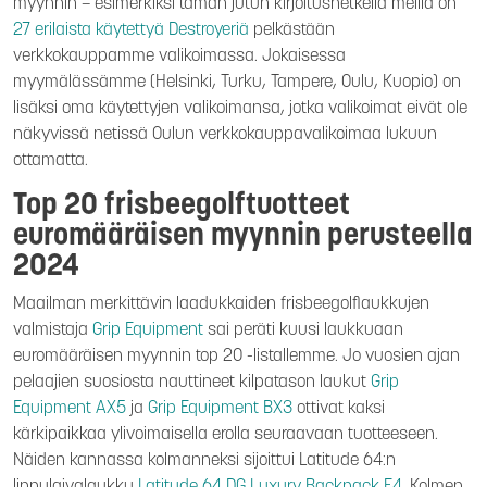
myynnin – esimerkiksi tämän jutun kirjoitushetkellä meillä on
27 erilaista käytettyä Destroyeriä
pelkästään
verkkokauppamme valikoimassa. Jokaisessa
myymälässämme (Helsinki, Turku, Tampere, Oulu, Kuopio) on
lisäksi oma käytettyjen valikoimansa, jotka valikoimat eivät ole
näkyvissä netissä Oulun verkkokauppavalikoimaa lukuun
ottamatta.
Top 20 frisbeegolftuotteet
euromääräisen myynnin perusteella
2024
Maailman merkittävin laadukkaiden frisbeegolflaukkujen
valmistaja
Grip Equipment
sai peräti kuusi laukkuaan
euromääräisen myynnin top 20 -listallemme. Jo vuosien ajan
pelaajien suosiosta nauttineet kilpatason laukut
Grip
Equipment AX5
ja
Grip Equipment BX3
ottivat kaksi
kärkipaikkaa ylivoimaisella erolla seuraavaan tuotteeseen.
Näiden kannassa kolmanneksi sijoittui Latitude 64:n