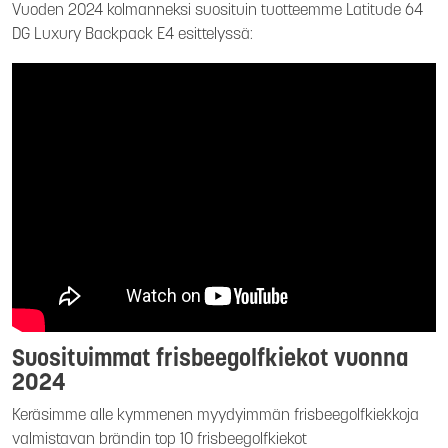
Vuoden 2024 kolmanneksi suosituin tuotteemme Latitude 64
DG Luxury Backpack E4 esittelyssä:
Suosituimmat frisbeegolfkiekot vuonna
2024
Keräsimme alle kymmenen myydyimmän frisbeegolfkiekkoja
valmistavan brändin top 10 frisbeegolfkiekot