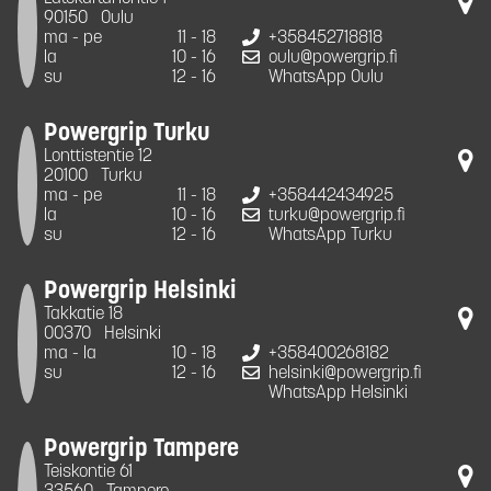
90150
Oulu
ma - pe
11 - 18
+358452718818
la
10 - 16
oulu@powergrip.fi
su
12 - 16
WhatsApp Oulu
Powergrip Turku
Lonttistentie 12
20100
Turku
ma - pe
11 - 18
+358442434925
la
10 - 16
turku@powergrip.fi
su
12 - 16
WhatsApp Turku
Powergrip Helsinki
Takkatie 18
00370
Helsinki
ma - la
10 - 18
+358400268182
su
12 - 16
helsinki@powergrip.fi
WhatsApp Helsinki
Powergrip Tampere
Teiskontie 61