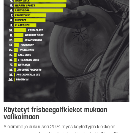
Käytetyt frisbeegolfkiekot mukaan
valikoimaan
Aloitimme joulukuussa 2024 myös käytettyjen kiekkojen