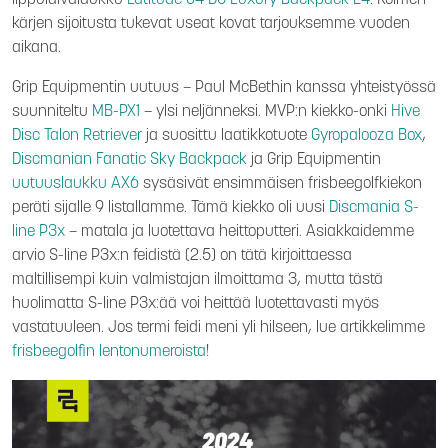
lippulaivalaukku
Latitude 64 DG Luxury Backpack E4
. Kolmen
kärjen sijoitusta tukevat useat kovat tarjouksemme vuoden
aikana.
Grip Equipmentin uutuus – Paul McBethin kanssa yhteistyössä
suunniteltu
MB-PX1
– ylsi neljänneksi. MVP:n kiekko-onki
Hive
Disc Talon Retriever
ja suosittu laatikkotuote
Gyropalooza Box
,
Discmanian Fanatic Sky Backpack
ja Grip Equipmentin
uutuuslaukku AX6
sysäsivät ensimmäisen frisbeegolfkiekon
peräti sijalle 9 listallamme. Tämä kiekko oli uusi
Discmania S-
line P3x
– matala ja luotettava heittoputteri. Asiakkaidemme
arvio S-line P3x:n feidistä (2.5) on tätä kirjoittaessa
maltillisempi kuin valmistajan ilmoittama 3, mutta tästä
huolimatta S-line P3x:ää voi heittää luotettavasti myös
vastatuuleen. Jos termi feidi meni yli hilseen, lue artikkelimme
frisbeegolfin lentonumeroista
!