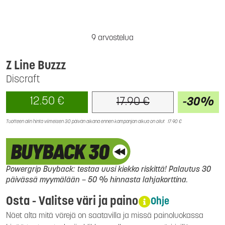
9 arvostelua
Z Line Buzzz
Discraft
12.50 €
-30%
17.90 €
Tuotteen alin hinta viimeisen 30 päivän aikana ennen kampanjan alkua on ollut
17.90 €
Powergrip Buyback: testaa uusi kiekko riskittä! Palautus 30
päivässä myymälään – 50 % hinnasta lahjakorttina.
Osta - Valitse väri ja paino
Ohje
Näet alta mitä värejä on saatavilla ja missä painoluokassa