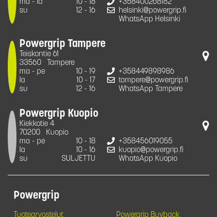
ma - la
10 - 18
+358400268182
su
12 - 16
helsinki@powergrip.fi
WhatsApp Helsinki
Powergrip Tampere
Teiskontie 61
33560
Tampere
ma - pe
10 - 19
+358449898986
la
10 - 17
tampere@powergrip.fi
su
12 - 16
WhatsApp Tampere
Powergrip Kuopio
Kiekkotie 4
70200
Kuopio
ma - pe
10 - 18
+358456019055
la
10 - 16
kuopio@powergrip.fi
su
SULJETTU
WhatsApp Kuopio
Powergrip
Tuotearvostelut
Powergrip Buyback