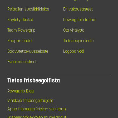
Pelaajien suosikkikiekot
Eri vakausasteet
Käytetyt kiekot
Powergripin tarina
Team Powergrip
Ota yhteyttä
Kaupan ehdot
Tietosuojaseloste
Saavutettavuusseloste
Logopankki
Evästeasetukset
Tietoa frisbeegolfista
Powergrip Blog
Vinkkejä frisbeegolfaajalle
Apua frisbeegolfkiekon valintaan
Frisbeegolfkiekkojen muovilaadut