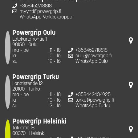
+358452718818
myynti@powergrip.fi
WhatsApp Verkkokauppa
Powergrip Oulu
Latokartanontie 1
90150
Oulu
ma - pe
11 - 18
+358452718818
la
10 - 16
oulu@powergrip.fi
su
12 - 16
WhatsApp Oulu
Powergrip Turku
Lonttistentie 12
20100
Turku
ma - pe
11 - 18
+358442434925
la
10 - 16
turku@powergrip.fi
su
12 - 16
WhatsApp Turku
Powergrip Helsinki
Takkatie 18
00370
Helsinki