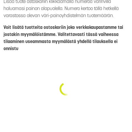
Lisää tuote ostoskoriin klikkaamalla numeroa väririvillä
haluamasi painon alapuolella. Numero kertoo tällä hetkellä
varastossa olevan väri-painoyhdistelmän tuotemäärän.
Voit lisätä tuotteita ostoskoriin joko verkkokaupastamme tai
jostakin myymälöistämme. Valitettavasti tässä vaiheessa
tilaaminen useammasta myymälästä yhdellä tilauksella ei
onnistu