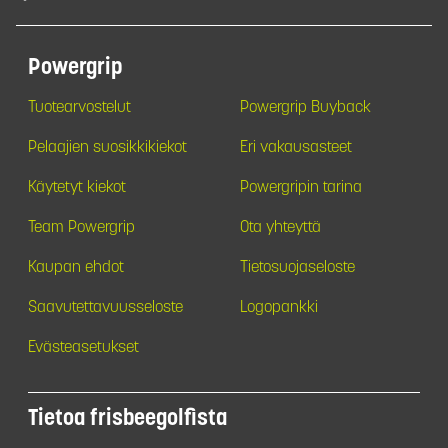
Powergrip
Tuotearvostelut
Powergrip Buyback
Pelaajien suosikkikiekot
Eri vakausasteet
Käytetyt kiekot
Powergripin tarina
Team Powergrip
Ota yhteyttä
Kaupan ehdot
Tietosuojaseloste
Saavutettavuusseloste
Logopankki
Evästeasetukset
Tietoa frisbeegolfista