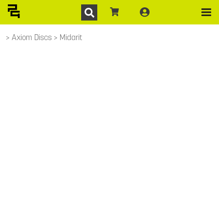
Axiom Discs
Midarit