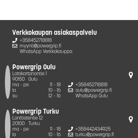
Verkkokaupan asiakaspalvelu
+358452718818
myynti@powergrip.fi
WhatsApp Verkkokauppa
Powergrip Oulu
Latokartanontie 1
90150
Oulu
ma - pe
11 - 18
+358452718818
la
10 - 16
oulu@powergrip.fi
su
12 - 16
WhatsApp Oulu
Powergrip Turku
Lonttistentie 12
20100
Turku
ma - pe
11 - 18
+358442434925
la
10 - 16
turku@powergrip.fi