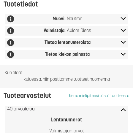
Tuotetiedot
Muovi:
Neutron
Valmistaja:
Axiom Discs
Tietoa lentonumeroista
Tietoa kiekon painosta
Kun tilaat
kuluessa, niin postitamme tuotteet huomenna
Tuotearvostelut
Kerro mielipiteesi tästä tuotteesta
40 arvostelua
Lentonumerot
Valmistajan arvot