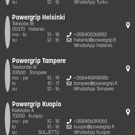
su
12 - 16
WhatsApp Turku
Powergrip Helsinki
Takkatie 18
00370
Helsinki
ma - la
10 - 18
+358400268182
su
12 - 16
helsinki@powergrip.fi
WhatsApp Helsinki
Powergrip Tampere
Teiskontie 61
33560
Tampere
ma - pe
10 - 19
+358449898986
la
10 - 17
tampere@powergrip.fi
su
12 - 16
WhatsApp Tampere
Powergrip Kuopio
Kiekkotie 4
70200
Kuopio
ma - pe
10 - 18
+358456019055
la
10 - 16
kuopio@powergrip.fi
su
SULJETTU
WhatsApp Kuopio