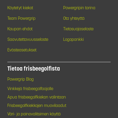
Käytetyt kiekot
Powergripin tarina
Team Powergrip
Ota yhteyttä
Kaupan ehdot
Tietosuojaseloste
Saavutettavuusseloste
Logopankki
Evästeasetukset
Tietoa frisbeegolfista
Powergrip Blog
Vinkkejä frisbeegolfaajalle
Apua frisbeegolfkiekon valintaan
Frisbeegolfkiekkojen muovilaadut
Väri- ja painovalitsimen käyttö