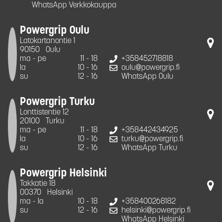
WhatsApp Verkkokauppa
Powergrip Oulu
Latokartanontie 1
90150
Oulu
ma - pe
11 - 18
+358452718818
la
10 - 16
oulu@powergrip.fi
su
12 - 16
WhatsApp Oulu
Powergrip Turku
Lonttistentie 12
20100
Turku
ma - pe
11 - 18
+358442434925
la
10 - 16
turku@powergrip.fi
su
12 - 16
WhatsApp Turku
Powergrip Helsinki
Takkatie 18
00370
Helsinki
ma - la
10 - 18
+358400268182
su
12 - 16
helsinki@powergrip.fi
WhatsApp Helsinki