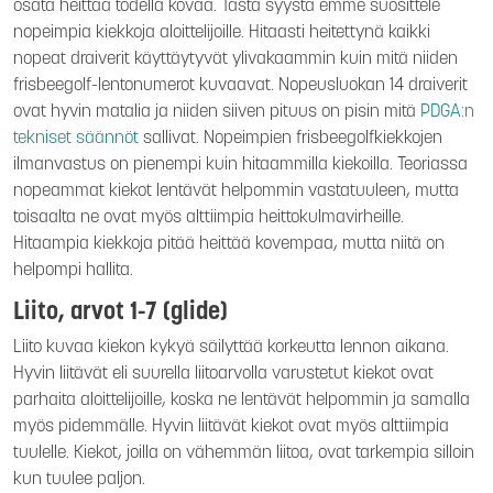
osata heittää todella kovaa. Tästä syystä emme suosittele
nopeimpia kiekkoja aloittelijoille. Hitaasti heitettynä kaikki
nopeat draiverit käyttäytyvät ylivakaammin kuin mitä niiden
frisbeegolf-lentonumerot kuvaavat. Nopeusluokan 14 draiverit
ovat hyvin matalia ja niiden siiven pituus on pisin mitä
PDGA:n
tekniset säännöt
sallivat. Nopeimpien frisbeegolfkiekkojen
ilmanvastus on pienempi kuin hitaammilla kiekoilla. Teoriassa
nopeammat kiekot lentävät helpommin vastatuuleen, mutta
toisaalta ne ovat myös alttiimpia heittokulmavirheille.
Hitaampia kiekkoja pitää heittää kovempaa, mutta niitä on
helpompi hallita.
Liito, arvot 1-7 (glide)
Liito kuvaa kiekon kykyä säilyttää korkeutta lennon aikana.
Hyvin liitävät eli suurella liitoarvolla varustetut kiekot ovat
parhaita aloittelijoille, koska ne lentävät helpommin ja samalla
myös pidemmälle. Hyvin liitävät kiekot ovat myös alttiimpia
tuulelle. Kiekot, joilla on vähemmän liitoa, ovat tarkempia silloin
kun tuulee paljon.