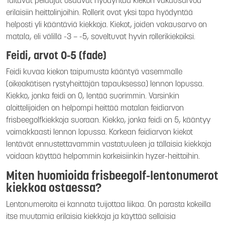
Taitavat pelaajat osaavat hyödyntää kiekon vakausarvoa
erilaisiin heittolinjoihin. Rollerit ovat yksi tapa hyödyntää
helposti yli kääntäviä kiekkoja. Kiekot, joiden vakausarvo on
matala, eli välillä -3 – -5, soveltuvat hyvin rollerikiekoiksi.
Feidi, arvot 0-5 (fade)
Feidi kuvaa kiekon taipumusta kääntyä vasemmalle
(oikeakätisen rystyheittäjän tapauksessa) lennon lopussa.
Kiekko, jonka feidi on 0, lentää suorimmin. Varsinkin
aloittelijoiden on helpompi heittää matalan feidiarvon
frisbeegolfkiekkoja suoraan. Kiekko, jonka feidi on 5, kääntyy
voimakkaasti lennon lopussa. Korkean feidiarvon kiekot
lentävät ennustettavammin vastatuuleen ja tällaisia kiekkoja
voidaan käyttää helpommin korkeisiinkin hyzer-heittoihin.
Miten huomioida frisbeegolf-lentonumerot
kiekkoa ostaessa?
Lentonumeroita ei kannata tuijottaa liikaa. On parasta kokeilla
itse muutamia erilaisia kiekkoja ja käyttää sellaisia