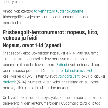
kehittymistä.
Vinkki: voit käyttää
tarkennettua tuotehakuamme
frisbeegolfkiekkojen selailuun niiden lentonumeroiden
perusteella.
Frisbeegolf-lentonumerot: nopeus, liito,
vakaus ja feidi
Nopeus, arvot 1-14 (speed)
Frisbeegolfkiekot luokitellaan nopeuksille 1-14. Mitä suurempi
lukema, sitä nopeampi eli käytännössä matalampi ja
paremmin ilmaa halkova kiekko.
Putterit
ovat lentoarvoiltaan
pienimmässä päässä (1-3),
midarit eli lähestymiskiekot
keskivaiheilla (3-5), sitten tulevat
väylädraiverit
(6-8) ja lopuksi
draiverit
(9-14). Numerot kuten koko järjestelmä on suuntaa-
antava, eikä sitä pidä tulkita liian tarkasti.
On hyvä huomioida, että pystyäkseen heittämään nopeimpia
draivereita niiden lentonumeroiden kuvaamalla tavalla, pitää