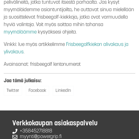
pelivälineitä, jotka tuntuvat itsestä parhaalta. Jos kysyt
myymälöidemme asiantuntijoilta, he auttavat sinua mielellään
ja suosittelevat frisbeegolf-kiekkoja, jotka ovat varmuudella
hyviä valintoja. Voit myös soittaa mihin tahansa
myymäläämme
kysyäksesi ohjeita.
Vinkki: lue myös artikkelimme
Frisbeegolfkiekon alivakaus ja
ylivakaus
.
Avainsanat: frisbeegolf lentonumerot
Jaa tämä julkaisu:
Twitter
Facebook
LinkedIn
Verkkokaupan asiakaspalvelu
+358452718818
myynti@powergrip.fi