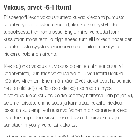
Vakaus, arvot -5-1 (turn)
Frisbeegolfkiekon vakausnumero kuvaa kiekon taipumusta
kääntyä yli tai kallistua oikealle (oikeakätisen rystyheiton
tapauksessa) lennon alussa. Englanniksi vakautta (turn)
kutsutaan myös termillä high speed turn eli korkean nopeuden
kääntö. Tästä syystä vakausarvolla on eniten merkitystä
kiekon alkulennon aikana.
Kiekko, jonka vakaus +1, vastustaa eniten niin sanottua yli
kääntymistä, kun taas vakausarvolla -5 varustettu kiekko
kääntyy yli eniten. Enemmän kääntävät kiekot ovat helpompia
heittää aloittelijoille. Tällaisia kiekkoja sanotaan myös
alivakaiksi kiekoiksi. Jos kiekko kääntyy heitossa liian paljon yli,
se on ei-toivottu ominaisuus ja kannattaa kokeilla kiekkoa,
jossa on suurempi vakausarvo. Vähemmän kääntävät kiekot
ovat tarkempia tuulisissa olosuhteissa. Tällaisia kiekkoja
sanotaan myös ylivakaiksi kiekoiksi.