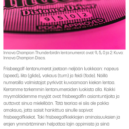
Innova Champion Thunderbirdin lentonumerot ovat 9, 5, 0 ja 2. Kuva:
Innova Champion Discs.
Frisbeegolf-lentonumerot jaetaan neljään luokkaan: nopeus
(speed), liito (glide), vakaus (turn) ja feidi (fade). Näillä
numeroilla valmistajat pyrkivät kuvaamaan kiekon lentoa.
Kerromme tarkemmin lentonumeroiden luokista alla. Kaikki
myymälöidemme myyjät ovat frisbeegolfin asiantuntijoita ja
auttavat sinua mielellään. Tätä teoriaa ei siis ole pakko
omaksua, jotta saisit hankittua sinulle sopivat
frisbeegolfkiekot. Toki frisbeegolfkiekkojen ominaisuuksien ja
erojen ymmärtäminen helpottaa lajin oppimista ja siinä