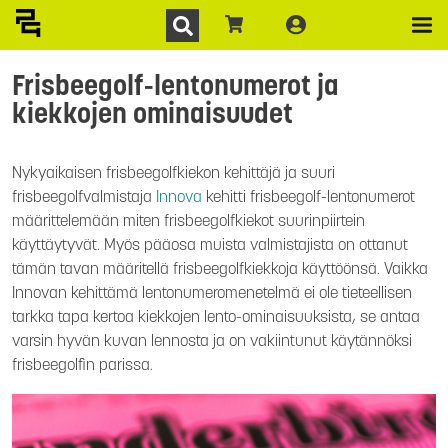
Frisbeegolf-lentonumerot ja
kiekkojen ominaisuudet
Nykyaikaisen frisbeegolfkiekon kehittäjä ja suuri
frisbeegolfvalmistaja
Innova
kehitti frisbeegolf-lentonumerot
määrittelemään miten frisbeegolfkiekot suurinpiirtein
käyttäytyvät. Myös pääosa muista valmistajista on ottanut
tämän tavan määritellä frisbeegolfkiekkoja käyttöönsä. Vaikka
Innovan kehittämä lentonumeromenetelmä ei ole tieteellisen
tarkka tapa kertoa kiekkojen lento-ominaisuuksista, se antaa
varsin hyvän kuvan lennosta ja on vakiintunut käytännöksi
frisbeegolfin parissa.