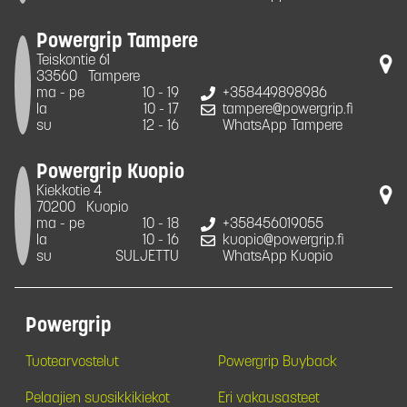
Powergrip Tampere
Teiskontie 61
33560
Tampere
ma - pe
10 - 19
+358449898986
la
10 - 17
tampere@powergrip.fi
su
12 - 16
WhatsApp Tampere
Powergrip Kuopio
Kiekkotie 4
70200
Kuopio
ma - pe
10 - 18
+358456019055
la
10 - 16
kuopio@powergrip.fi
su
SULJETTU
WhatsApp Kuopio
Powergrip
Tuotearvostelut
Powergrip Buyback
Pelaajien suosikkikiekot
Eri vakausasteet