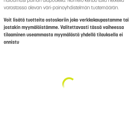
haluamasi painon alapuolella. Numero kertoo tällä hetkellä
varastossa olevan väri-painoyhdistelmän tuotemäärän.
Voit lisätä tuotteita ostoskoriin joko verkkokaupastamme tai
jostakin myymälöistämme. Valitettavasti tässä vaiheessa
tilaaminen useammasta myymälästä yhdellä tilauksella ei
onnistu