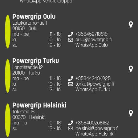
WhatsApp Verkkokauppa
Powergrip Oulu
Latokartanontie 1
90150
Oulu
ma - pe
11 - 18
+358452718818
la
10 - 16
oulu@powergrip.fi
su
12 - 16
WhatsApp Oulu
Powergrip Turku
Lonttistentie 12
20100
Turku
ma - pe
11 - 18
+358442434925
la
10 - 16
turku@powergrip.fi
su
12 - 16
WhatsApp Turku
Powergrip Helsinki
Takkatie 18
00370
Helsinki
ma - la
10 - 18
+358400268182
su
12 - 16
helsinki@powergrip.fi
WhatsApp Helsinki