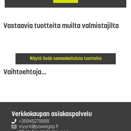
Vastaavia tuotteita muilta valmistajilta
Näytä lisää samankaltaisia tuotteita
Vaihtoehtoja...
Verkkokaupan asiakaspalvelu
+358452718818
myynti@powergrip.fi