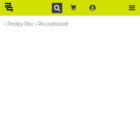
Prodigy Disc
Pituusdraiverit