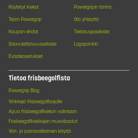
Käytetyt kiekot
Powergripin tarina
Team Powergrip
Ota yhteyttä
Kaupan ehdot
Tietosuojaseloste
Saavutettavuusseloste
Logopankki
Evästeasetukset
Tietoa frisbeegolfista
Powergrip Blog
Vinkkejä frisbeegolfaajalle
Apua frisbeegolfkiekon valintaan
Frisbeegolfkiekkojen muovilaadut
Väri- ja painovalitsimen käyttö