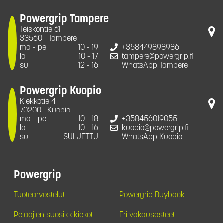
Powergrip Tampere
Teiskontie 61
33560
Tampere
ma - pe
10 - 19
+358449898986
la
10 - 17
tampere@powergrip.fi
su
12 - 16
WhatsApp Tampere
Powergrip Kuopio
Kiekkotie 4
70200
Kuopio
ma - pe
10 - 18
+358456019055
la
10 - 16
kuopio@powergrip.fi
su
SULJETTU
WhatsApp Kuopio
Powergrip
Tuotearvostelut
Powergrip Buyback
Pelaajien suosikkikiekot
Eri vakausasteet